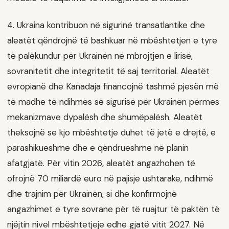
4. Ukraina kontribuon në sigurinë transatlantike dhe
aleatët qëndrojnë të bashkuar në mbështetjen e tyre
të palëkundur për Ukrainën në mbrojtjen e lirisë,
sovranitetit dhe integritetit të saj territorial. Aleatët
evropianë dhe Kanadaja financojnë tashmë pjesën më
të madhe të ndihmës së sigurisë për Ukrainën përmes
mekanizmave dypalësh dhe shumëpalësh. Aleatët
theksojnë se kjo mbështetje duhet të jetë e drejtë, e
parashikueshme dhe e qëndrueshme në planin
afatgjatë. Për vitin 2026, aleatët angazhohen të
ofrojnë 70 miliardë euro në pajisje ushtarake, ndihmë
dhe trajnim për Ukrainën, si dhe konfirmojnë
angazhimet e tyre sovrane për të ruajtur të paktën të
njëjtin nivel mbështetjeje edhe gjatë vitit 2027. Në