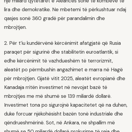
një miliard qytetarët e Aleancës sonë të kombeve të
lira dhe demokratike. Ne mbetemi të përkushtuar ndaj
qasjes sonë 360 gradë për parandalimin dhe
mbrojtjen.
2. Për t’iu kundërvënë kërcënimit afatgjatë që Rusia
paraqet për sigurinë dhe stabilitetin euroatlantik, si
edhe kërcënimit të vazhdueshëm të terrorizmit,
aleatët po përmbushin angazhimet e marra në Hagë
për mbrojtjen. Gjatë vitit 2025, aleatët evropianë dhe
Kanadaja rritën investimet në nevojat bazë të
mbrojtjes me më shumë se 139 miliardë dollarë.
Investimet tona po sigurojnë kapacitetet që na duhen,
duke forcuar njëkohësisht bazën tonë industriale dhe
qëndrueshmërinë. Sot, në Ankara, ne shpallim më
shumë se 50 miliardë dollarë prokurime të reja dhe