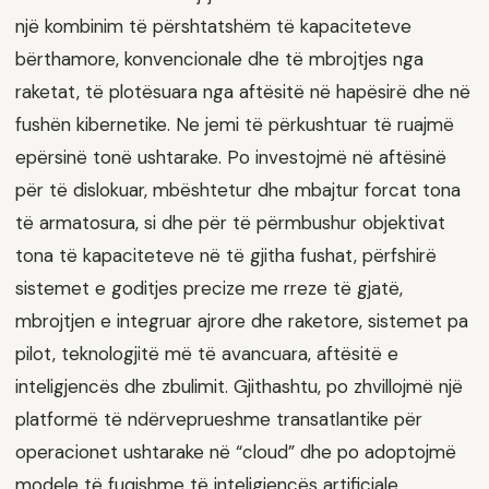
një kombinim të përshtatshëm të kapaciteteve
bërthamore, konvencionale dhe të mbrojtjes nga
raketat, të plotësuara nga aftësitë në hapësirë dhe në
fushën kibernetike. Ne jemi të përkushtuar të ruajmë
epërsinë tonë ushtarake. Po investojmë në aftësinë
për të dislokuar, mbështetur dhe mbajtur forcat tona
të armatosura, si dhe për të përmbushur objektivat
tona të kapaciteteve në të gjitha fushat, përfshirë
sistemet e goditjes precize me rreze të gjatë,
mbrojtjen e integruar ajrore dhe raketore, sistemet pa
pilot, teknologjitë më të avancuara, aftësitë e
inteligjencës dhe zbulimit. Gjithashtu, po zhvillojmë një
platformë të ndërveprueshme transatlantike për
operacionet ushtarake në “cloud” dhe po adoptojmë
modele të fuqishme të inteligjencës artificiale.