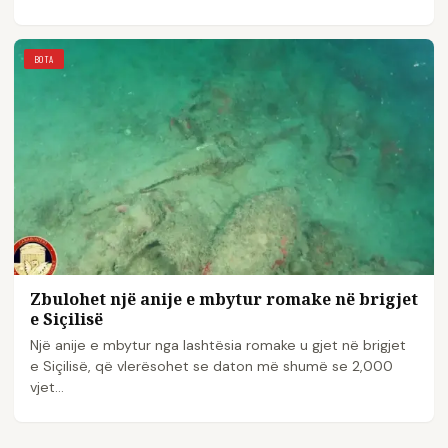
BOTA
Zbulohet një anije e mbytur romake në brigjet
e Siçilisë
Një anije e mbytur nga lashtësia romake u gjet në brigjet
e Siçilisë, që vlerësohet se daton më shumë se 2,000
vjet…