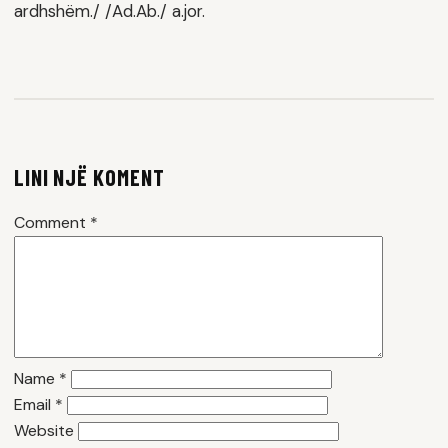
ardhshëm./ /Ad.Ab./ a.jor.
LINI NJË KOMENT
Comment
*
Name
*
Email
*
Website