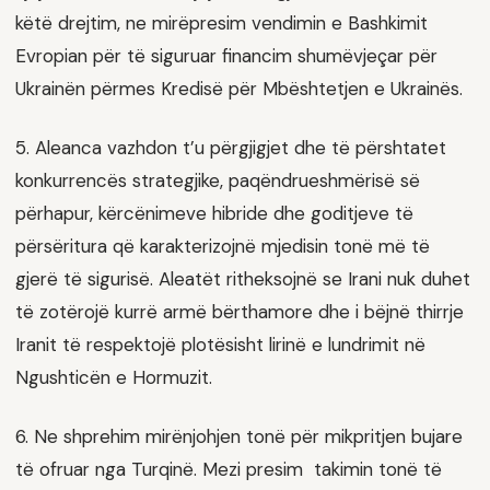
këtë drejtim, ne mirëpresim vendimin e Bashkimit
Evropian për të siguruar financim shumëvjeçar për
Ukrainën përmes Kredisë për Mbështetjen e Ukrainës.
5. Aleanca vazhdon t’u përgjigjet dhe të përshtatet
konkurrencës strategjike, paqëndrueshmërisë së
përhapur, kërcënimeve hibride dhe goditjeve të
përsëritura që karakterizojnë mjedisin tonë më të
gjerë të sigurisë. Aleatët ritheksojnë se Irani nuk duhet
të zotërojë kurrë armë bërthamore dhe i bëjnë thirrje
Iranit të respektojë plotësisht lirinë e lundrimit në
Ngushticën e Hormuzit.
6. Ne shprehim mirënjohjen tonë për mikpritjen bujare
të ofruar nga Turqinë. Mezi presim takimin tonë të