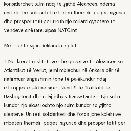
konsiderohet sulm ndaj të gjithë Aleancës, ndërsa
uniteti dhe solidariteti mbeten themeli i paqes, sigurisë
dhe prosperitetit për rreth një miliard qytetarë të
vendeve anëtare, sipas NATO.int.
Më poshtë vijon deklarata e plotë:
1
.
Ne, krerët e shteteve dhe qeverive të Aleancës së
Atlantikut të Veriut, jemi mbledhur në Ankara për të
riafirmuar angazhimin tonë të palëkundur ndaj
mbrojtjes kolektive sipas Nenit 5 të Traktatit të
Uashingtonit dhe ndaj lidhjes transatlantike. Një sulm
kundër një aleati është një sulm kundër të gjithë
aleatëve. Uniteti, solidariteti dhe forca jonë kolektive
mbeten themeli i paqes, sigurisë dhe prosperitetit për