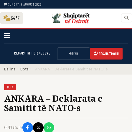
SUNDAY, 9 AUGUST 2026
54°F
REGJISTRI I BIZNESEVE
HYR
REGJISTROHU
Ballina
›
Bota
›
ANKARA – Deklarata e Samitit të NATO-s
BOTA
ANKARA – Deklarata e
Samitit të NATO-s
SHPËRNDAJE: