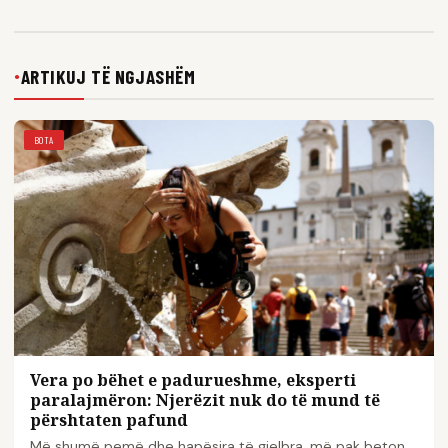
ARTIKUJ TË NGJASHËM
●
BOTA
Vera po bëhet e padurueshme, eksperti
paralajmëron: Njerëzit nuk do të mund të
përshtaten pafund
Më shumë pemë dhe hapësira të gjelbra, më pak beton