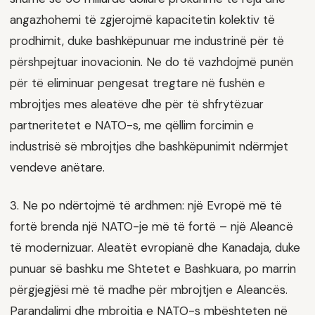
angazhohemi të zgjerojmë kapacitetin kolektiv të
prodhimit, duke bashkëpunuar me industrinë për të
përshpejtuar inovacionin. Ne do të vazhdojmë punën
për të eliminuar pengesat tregtare në fushën e
mbrojtjes mes aleatëve dhe për të shfrytëzuar
partneritetet e NATO-s, me qëllim forcimin e
industrisë së mbrojtjes dhe bashkëpunimit ndërmjet
vendeve anëtare.
3. Ne po ndërtojmë të ardhmen: një Evropë më të
fortë brenda një NATO-je më të fortë – një Aleancë
të modernizuar. Aleatët evropianë dhe Kanadaja, duke
punuar së bashku me Shtetet e Bashkuara, po marrin
përgjegjësi më të madhe për mbrojtjen e Aleancës.
Parandalimi dhe mbrojtja e NATO-s mbështeten në