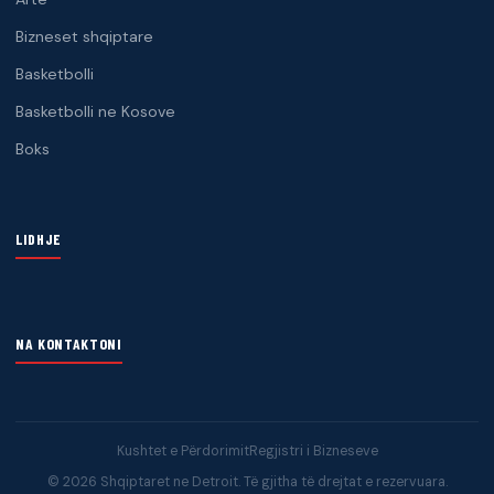
Bizneset shqiptare
Basketbolli
Basketbolli ne Kosove
Boks
LIDHJE
NA KONTAKTONI
Kushtet e Përdorimit
Regjistri i Bizneseve
© 2026 Shqiptaret ne Detroit. Të gjitha të drejtat e rezervuara.