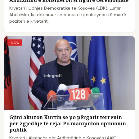
Abdixhiku e konsideron si figurë ceremoniale
Kryetari i Lidhjes Demokratike të Kosovës (LDK), Lumir
Abdixhiku, ka deklaruar se partia e tij nuk synon të marrë
pozitën e kryetarit…
KOSOVA
Gjini akuzon Kurtin se po përgatit terrenin
për zgjedhje të reja: Po manipulon opinionin
publik
Kryetari i Aleancës për Ardhmërinë e Kosovës (AAK),