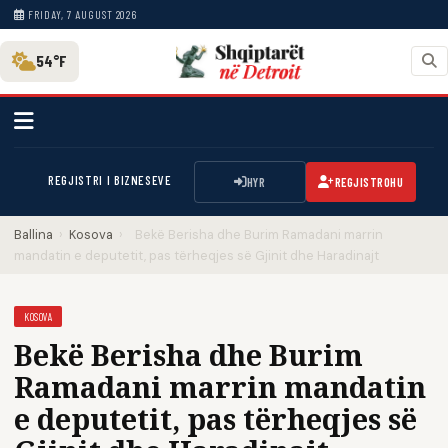
FRIDAY, 7 AUGUST 2026
54°F
REGJISTRI I BIZNESEVE
HYR
REGJISTROHU
Ballina
›
Kosova
›
Bekë Berisha dhe Burim Ramadani marrin
mandatin e deputetit, pas tërheqjes së Gjinit dhe Haradinajt
KOSOVA
Bekë Berisha dhe Burim
Ramadani marrin mandatin
e deputetit, pas tërheqjes së