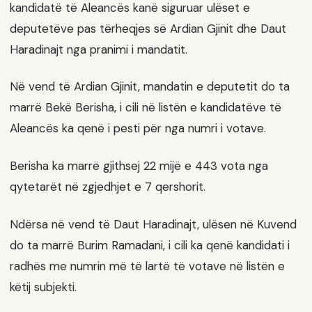
kandidatë të Aleancës kanë siguruar ulëset e
deputetëve pas tërheqjes së Ardian Gjinit dhe Daut
Haradinajt nga pranimi i mandatit.
Në vend të Ardian Gjinit, mandatin e deputetit do ta
marrë Bekë Berisha, i cili në listën e kandidatëve të
Aleancës ka qenë i pesti për nga numri i votave.
Berisha ka marrë gjithsej 22 mijë e 443 vota nga
qytetarët në zgjedhjet e 7 qershorit.
Ndërsa në vend të Daut Haradinajt, ulësen në Kuvend
do ta marrë Burim Ramadani, i cili ka qenë kandidati i
radhës me numrin më të lartë të votave në listën e
këtij subjekti.