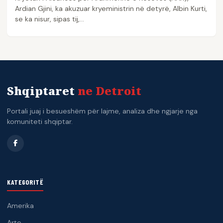
Ardian Gjini, ka akuzuar kryeministrin në detyrë, Albin Kurti,
se ka nisur, sipas tij,…
Shqiptaret
ne Detroit
Portali juaj i besueshëm për lajme, analiza dhe ngjarje nga
komuniteti shqiptar.
KATEGORITË
Amerika
Arte