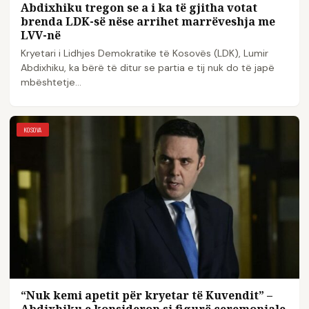
Abdixhiku tregon se a i ka të gjitha votat
brenda LDK-së nëse arrihet marrëveshja me
LVV-në
Kryetari i Lidhjes Demokratike të Kosovës (LDK), Lumir
Abdixhiku, ka bërë të ditur se partia e tij nuk do të japë
mbështetje…
KOSOVA
“Nuk kemi apetit për kryetar të Kuvendit” –