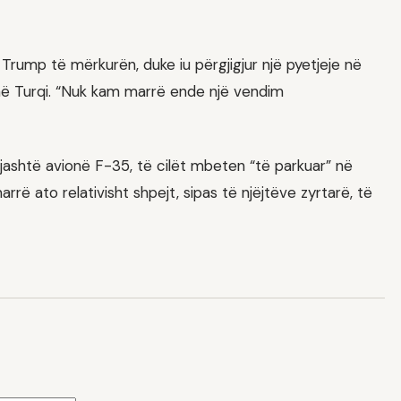
 Trump të mërkurën, duke iu përgjigjur një pyetjeje në
në Turqi. “Nuk kam marrë ende një vendim
gjashtë avionë F-35, të cilët mbeten “të parkuar” në
rë ato relativisht shpejt, sipas të njëjtëve zyrtarë, të