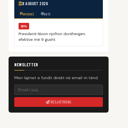
8 AUGUST 2026
AMERIKË
BOTË
1974
Presidenti Nixon njofton dorëheqjen;
efektive më 9 gusht.
NEWSLETTER
Merr lajmet e fundit direkt në email-in tënd.
REGJISTROHU