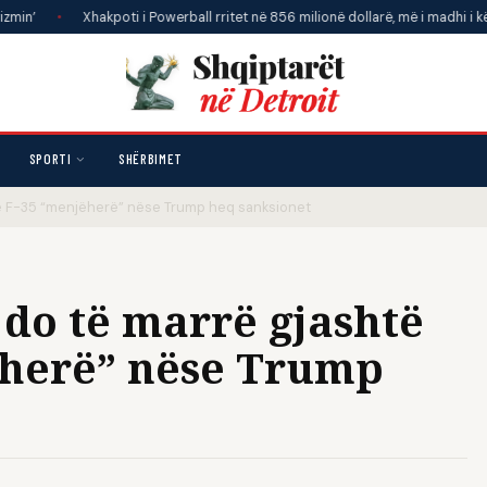
Xhakpoti i Powerball rritet në 856 milionë dollarë, më i madhi i këtij viti
•
SPORTI
SHËRBIMET
në F-35 “menjëherë” nëse Trump heq sanksionet
do të marrë gjashtë
ëherë” nëse Trump