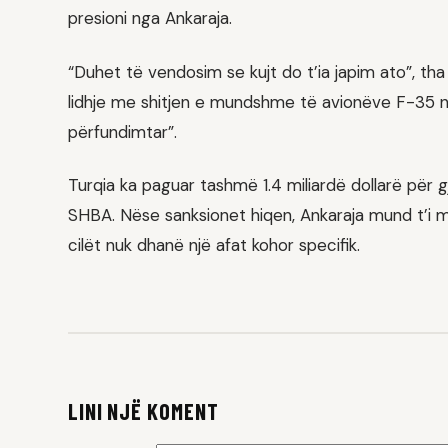
presioni nga Ankaraja.
“Duhet të vendosim se kujt do t’ia japim ato”, tha
lidhje me shitjen e mundshme të avionëve F-35 
përfundimtar”.
Turqia ka paguar tashmë 1.4 miliardë dollarë për 
SHBA. Nëse sanksionet hiqen, Ankaraja mund t’i mar
cilët nuk dhanë një afat kohor specifik.
LINI NJË KOMENT