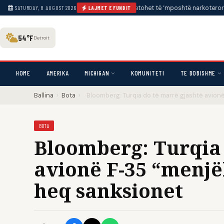
urie për Kolumbinë, presidenti i ri betohet të ‘mposhtë narkoterorizmin’
•
SATURDAY, 8 AUGUST 2026
LAJMET E FUNDIT
54°F
Detroit
HOME
AMERIKA
MICHIGAN
KOMUNITETI
TE DOBISHME
Ballina
›
Bota
›
Bloomberg: Turqia do të marrë gjashtë avio
BOTA
Bloomberg: Turqia 
avionë F-35 “menj
heq sanksionet