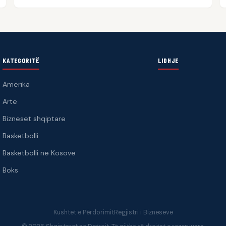
KATEGORITË
LIDHJE
Amerika
Arte
Bizneset shqiptare
Basketbolli
Basketbolli ne Kosove
Boks
Kushtet e Përdorimit
Regjistri i Bizneseve