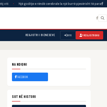
Një goditje e rëndë cerebrale la një burrë pjesërisht të paralizuar; reagimi i 
REGJISTRI I BIZNESEVE
HYR
REGJISTROHU
NA NDIQNI
FACEBOOK
SOT NË HISTORI