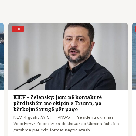
BOTA
KIEV – Zelensky: Jemi në kontakt të
përditshëm me ekipin e Trump, po
kërkojmë rrugë për paqe
KIEV, 4 gusht /ATSH – ANSA/ – Presidenti ukrainas
Volodymyr Zelensky ka deklaruar se Ukraina është e
gatshme për çdo format negociatash…