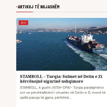
ARTIKUJ TË NGJASHËM
●
BOTA
STAMBOLL – Turqia: Sulmet në Detin e Zi
kërcënojnë sigurinë ushqimore
STAMBOLL, 4 gusht /ATSH-DPA/- Turqia paralajmëroi
sot se përshkallëzimi i situatës në Detin e Zi, mund të
sjellë pasoja të gjera, përfshirë…