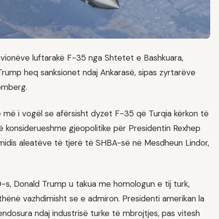
 avionëve luftarakë F-35 nga Shtetet e Bashkuara,
d Trump heq sanksionet ndaj Ankarasë, sipas zyrtarëve
oomberg.
ë më i vogël se afërsisht dyzet F-35 që Turqia kërkon të
tje të konsiderueshme gjeopolitike për Presidentin Rexhep
idis aleatëve të tjerë të SHBA-së në Mesdheun Lindor,
-s, Donald Trump u takua me homologun e tij turk,
hënë vazhdimisht se e admiron. Presidenti amerikan la
ndosura ndaj industrisë turke të mbrojtjes, pas vitesh