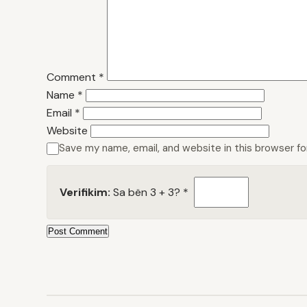
Comment
*
Name
*
Email
*
Website
Save my name, email, and website in this browser f
Verifikim:
Sa bën 3 + 3?
*
Post Comment