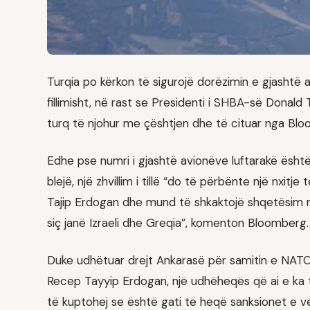
Turqia po kërkon të sigurojë dorëzimin e gjashtë
fillimisht, në rast se Presidenti i SHBA-së Donal
turq të njohur me çështjen dhe të cituar nga Bl
Edhe pse numri i gjashtë avionëve luftarakë ësht
blejë, një zhvillim i tillë “do të përbënte një nxi
Tajip Erdogan dhe mund të shkaktojë shqetësim m
siç janë Izraeli dhe Greqia”, komenton Bloomberg.
Duke udhëtuar drejt Ankarasë për samitin e NATO
Recep Tayyip Erdogan, një udhëheqës që ai e ka t
të kuptohej se është gati të heqë sanksionet e ve