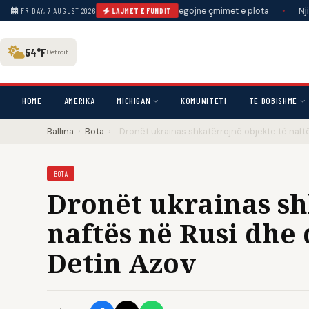
at që detyrojnë linjat ajrore të tregojnë çmimet e plota
•
Njihni ‘flamujt
FRIDAY, 7 AUGUST 2026
LAJMET E FUNDIT
54°F
Detroit
HOME
AMERIKA
MICHIGAN
KOMUNITETI
TE DOBISHME
Ballina
›
Bota
›
Dronët ukrainas shkatërrojnë objekte të naft
BOTA
Dronët ukrainas sh
naftës në Rusi dhe 
Detin Azov