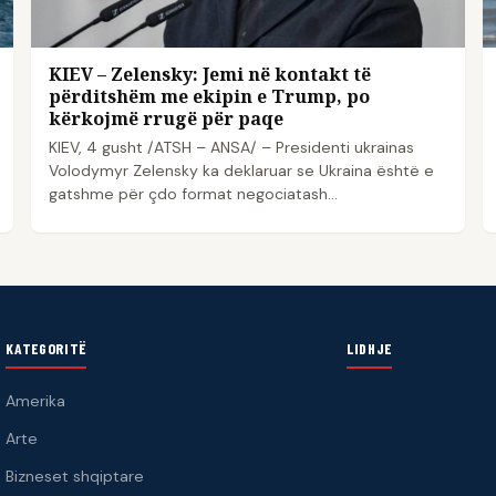
KIEV – Zelensky: Jemi në kontakt të
përditshëm me ekipin e Trump, po
kërkojmë rrugë për paqe
KIEV, 4 gusht /ATSH – ANSA/ – Presidenti ukrainas
Volodymyr Zelensky ka deklaruar se Ukraina është e
gatshme për çdo format negociatash…
KATEGORITË
LIDHJE
Amerika
Arte
Bizneset shqiptare