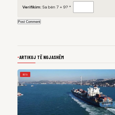
Verifikim:
Sa bën 7 + 9?
*
Post Comment
ARTIKUJ TË NGJASHËM
●
BOTA