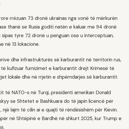
.
 ajrore rrëzuan 73 dronë ukrainas nga vonë të mërkurën
nase thanë se Rusia goditi natën e kaluar me 94 dronë
: sipas tyre 72 dronë u penguan ose u interceptuan,
e në 13 lokacione.
rive dhe infrastrukturës së karburantit në territorin rus,
 të kufizuar furnizimet e karburantit drejt Krimesë të
t lokale dhe në rrjetin e shpërndarjes së karburantit.
tit të NATO-s në Turqi, presidenti amerikan Donald
skyy se Shtetet e Bashkuara do të japin licencë për
një lajm të cilin ai e quajti të rëndësishëm për Kievin.
ashpër në Shtëpinë e Bardhë në shkurt 2025, kur Trump e
s.