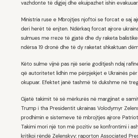
vazhdonte të digjej dhe ekuipazhet ishin evakuuar
Ministria ruse e Mbrojtjes njoftoi se forcat e saj
deri herët të enjten. Ndërkaq forcat ajrore ukrai
sulmues me rreze të gjatë dhe dy raketa balistike
ndërsa 19 dronë dhe të dy raketat shkaktuan dëm
Këto sulme vijnë pas një serie goditjesh ndaj rafine
që autoritetet lidhin me përpjekjet e Ukrainës për
okupuar. Efektet janë tashmë të dukshme në tregje
Gjatë takimit të së mërkurës në margjinat e sami
Trump i tha Presidentit ukrainas Volodymyr Zelen
prodhimin e sistemeve të mbrojtjes ajrore Patriot, 
Takimi mori një ton më pozitiv se konfrontimi i 
kritikoi rëndë Zelenskyy; raporton Associated Pres