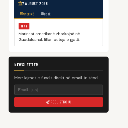
7 AUGUST 2026
AMERIKË
BOTË
1942
Marinsat amerikanë zbarkojnë në
Guadalcanal; fillon beteja e gjatë.
NEWSLETTER
Merr lajmet e fundit direkt në email-in tënd.
REGJISTROHU