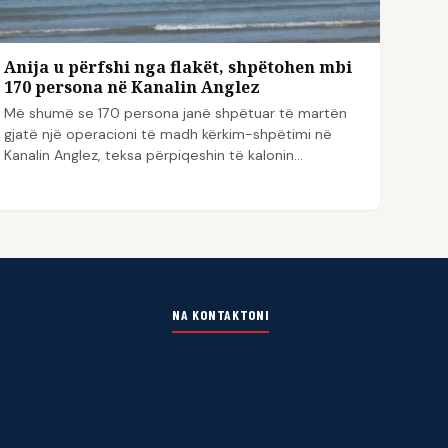
Anija u përfshi nga flakët, shpëtohen mbi
170 persona në Kanalin Anglez
Më shumë se 170 persona janë shpëtuar të martën
gjatë një operacioni të madh kërkim-shpëtimi në
Kanalin Anglez, teksa përpiqeshin të kalonin…
NA KONTAKTONI