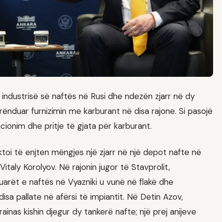
 industrisë së naftës në Rusi dhe ndezën zjarr në dy
rënduar furnizimin me karburant në disa rajone. Si pasojë
cionim dhe pritje të gjata për karburant.
toi të enjten mëngjes një zjarr në një depot nafte në
italy Korolyov. Në rajonin jugor të Stavprolit,
vuarët e naftës në Vyazniki u vunë në flakë dhe
sa pallate në afërsi të impiantit. Në Detin Azov,
rainas kishin djegur dy tankerë nafte; një prej anijeve