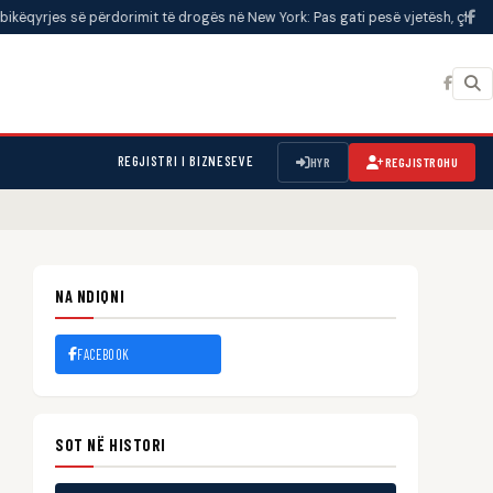
ë përdorimit të drogës në New York: Pas gati pesë vjetësh, çfarë rezultatesh
REGJISTRI I BIZNESEVE
HYR
REGJISTROHU
NA NDIQNI
FACEBOOK
SOT NË HISTORI