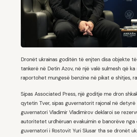
Dronët ukrainas goditën të enjten disa objekte të
tankerë në Detin Azov, në një valë sulmesh që ka 
raportohet mungesë benzine në pikat e shitjes, ra
Sipas Associated Press, një goditje me dron shkak
qytetin Tver, sipas guvernatorit rajonal në detyrë V
guvernatori Vladimir Vladimirov deklaroi se rezer
autoritetet urdhëruan evakuimin e banorëve nga di
guvernatori i Rostovit Yuri Slusar tha se dronët uk