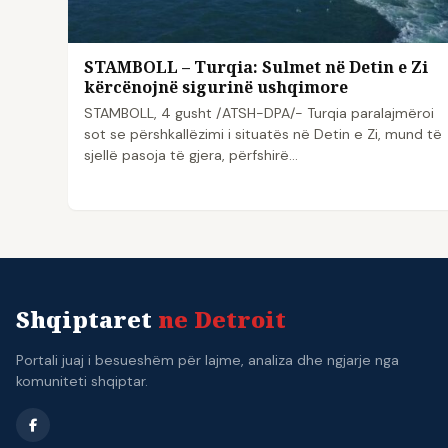
STAMBOLL – Turqia: Sulmet në Detin e Zi
kërcënojnë sigurinë ushqimore
STAMBOLL, 4 gusht /ATSH-DPA/- Turqia paralajmëroi
sot se përshkallëzimi i situatës në Detin e Zi, mund të
sjellë pasoja të gjera, përfshirë…
Shqiptaret
ne Detroit
Portali juaj i besueshëm për lajme, analiza dhe ngjarje nga
komuniteti shqiptar.