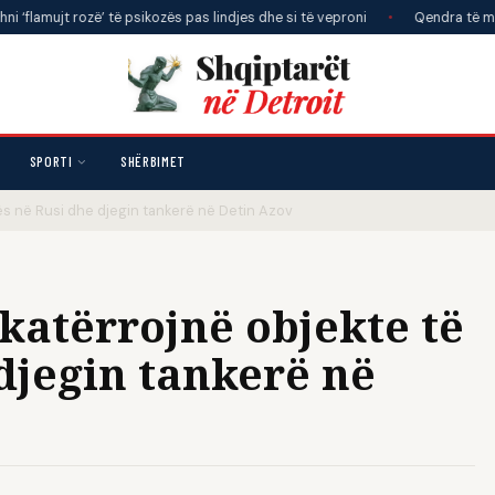
 rozë’ të psikozës pas lindjes dhe si të veproni
•
Qendra të mbikëqyrjes s
SPORTI
SHËRBIMET
ës në Rusi dhe djegin tankerë në Detin Azov
katërrojnë objekte të
djegin tankerë në