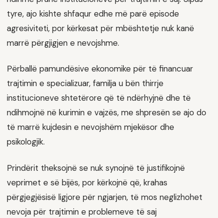
tyre, ajo kishte shfaqur edhe më parë episode
agresiviteti, por kërkesat për mbështetje nuk kanë
marrë përgjigjen e nevojshme.
Përballë pamundësive ekonomike për të financuar
trajtimin e specializuar, familja u bën thirrje
institucioneve shtetërore që të ndërhyjnë dhe të
ndihmojnë në kurimin e vajzës, me shpresën se ajo do
të marrë kujdesin e nevojshëm mjekësor dhe
psikologjik.
Prindërit theksojnë se nuk synojnë të justifikojnë
veprimet e së bijës, por kërkojnë që, krahas
përgjegjësisë ligjore për ngjarjen, të mos neglizhohet
nevoja për trajtimin e problemeve të saj