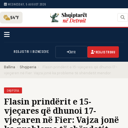
WEDNESDAY, 5 AUGUST 2026
54°F
REGJISTRI I BIZNESEVE
HYR
REGJISTROHU
Ballina
›
Shqiperia
›
Flasin prindërit e 15-vjeçares që dhunoi 17-
vjeçaren në Fier: Vajza jonë ka probleme të shëndetit mendor
SHQIPERIA
Flasin prindërit e 15-
vjeçares që dhunoi 17-
vjeçaren në Fier: Vajza jonë