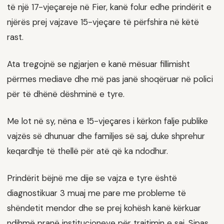
të një 17-vjeçareje në Fier, kanë folur edhe prindërit e
njërës prej vajzave 15-vjeçare të përfshira në këtë
rast.
Ata tregojnë se ngjarjen e kanë mësuar fillimisht
përmes mediave dhe më pas janë shoqëruar në polici
për të dhënë dëshminë e tyre.
Me lot në sy, nëna e 15-vjeçares i kërkon falje publike
vajzës së dhunuar dhe familjes së saj, duke shprehur
keqardhje të thellë për atë që ka ndodhur.
Prindërit bëjnë me dije se vajza e tyre është
diagnostikuar 3 muaj me pare me probleme të
shëndetit mendor dhe se prej kohësh kanë kërkuar
ndihmë pranë institucioneve për trajtimin e saj. Sipas