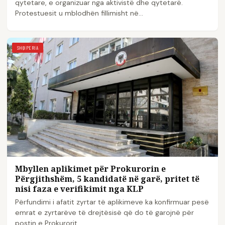
qytetare, e organizuar nga aktivistë dhe qytetarë.
Protestuesit u mblodhën fillimisht në…
SHQIPERIA
Mbyllen aplikimet për Prokurorin e
Përgjithshëm, 5 kandidatë në garë, pritet të
nisi faza e verifikimit nga KLP
Përfundimi i afatit zyrtar të aplikimeve ka konfirmuar pesë
emrat e zyrtarëve të drejtësisë që do të garojnë për
postin e Prokurorit…