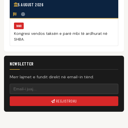
5 AUGUST 2026
1861
Kongresi vendos taksën e parë mbi të ardhurat në
SHBA.
NEWSLETTER
Merr lajmet e fundit direkt në email-in tënd.
REGJISTROHU