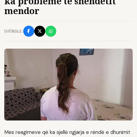
ka probleme të shëndetit
mendor
SHPËRNDAJE:
Mes reagimeve që ka sjellë ngjarja e rëndë e dhunimit