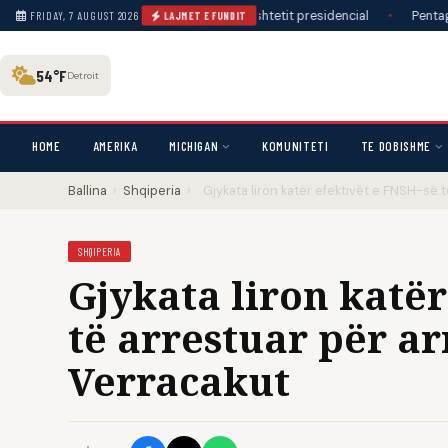
skenën për testin e ardhshëm të pushtetit presidencial
•
Pentagoni publ
FRIDAY, 7 AUGUST 2026
LAJMET E FUNDIT
54°F
Detroit
HOME
AMERIKA
MICHIGAN
KOMUNITETI
TE DOBISHME
Ballina
›
Shqiperia
›
Gjykata liron katër efektivët e FNSH-së 
SHQIPERIA
Gjykata liron katër
të arrestuar për ar
Verracakut