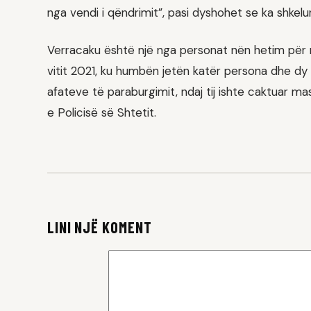
nga vendi i qëndrimit”, pasi dyshohet se ka shkel
Verracaku është një nga personat nën hetim për n
vitit 2021, ku humbën jetën katër persona dhe dy
afateve të paraburgimit, ndaj tij ishte caktuar ma
e Policisë së Shtetit.
LINI NJË KOMENT