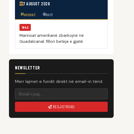
7 AUGUST 2026
AMERIKË
BOTË
1942
Marinsat amerikanë zbarkojnë në
Guadalcanal; fillon beteja e gjatë.
NEWSLETTER
Merr lajmet e fundit direkt në email-in tënd.
REGJISTROHU