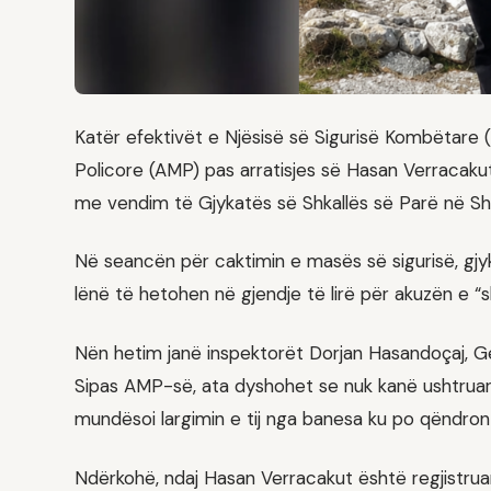
Katër efektivët e Njësisë së Sigurisë Kombëtare 
Policore (AMP) pas arratisjes së Hasan Verracakut 
me vendim të Gjykatës së Shkallës së Parë në Sh
Në seancën për caktimin e masës së sigurisë, gjyk
lënë të hetohen në gjendje të lirë për akuzën e “
Nën hetim janë inspektorët Dorjan Hasandoçaj, Gen
Sipas AMP-së, ata dyshohet se nuk kanë ushtruar
mundësoi largimin e tij nga banesa ku po qëndron
Ndërkohë, ndaj Hasan Verracakut është regjistrua