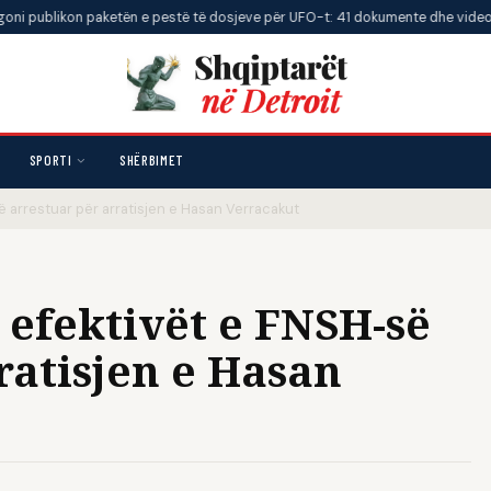
ikon paketën e pestë të dosjeve për UFO-t: 41 dokumente dhe video të reja
SPORTI
SHËRBIMET
të arrestuar për arratisjen e Hasan Verracakut
 efektivët e FNSH-së
ratisjen e Hasan