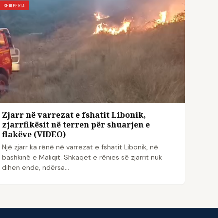
SHQIPERIA
Zjarr në varrezat e fshatit Libonik,
zjarrfikësit në terren për shuarjen e
flakëve (VIDEO)
Një zjarr ka rënë në varrezat e fshatit Libonik, në
bashkinë e Maliqit. Shkaqet e rënies së zjarrit nuk
dihen ende, ndërsa…