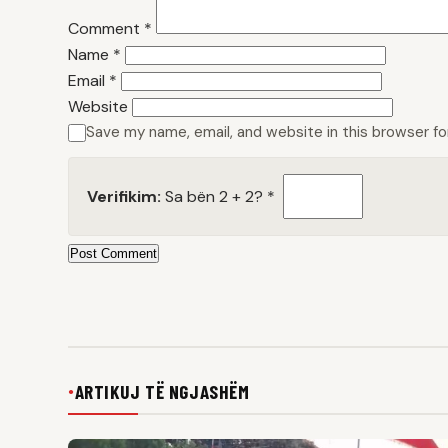
Comment
*
Name
*
Email
*
Website
Save my name, email, and website in this browser f
Verifikim:
Sa bën 2 + 2?
*
Post Comment
ARTIKUJ TË NGJASHËM
●