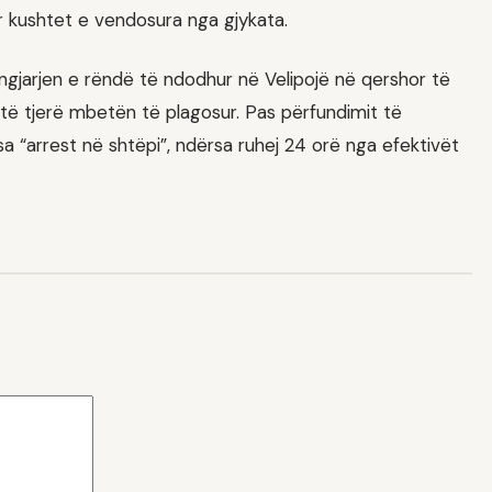
ur kushtet e vendosura nga gjykata.
gjarjen e rëndë të ndodhur në Velipojë në qershor të
 të tjerë mbetën të plagosur. Pas përfundimit të
sa “arrest në shtëpi”, ndërsa ruhej 24 orë nga efektivët