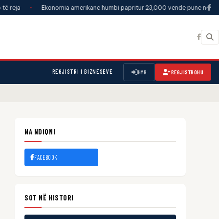
•
Ekonomia amerikane humbi papritur 23,000 vende pune në korrik, tregu
REGJISTRI I BIZNESEVE
HYR
REGJISTROHU
NA NDIQNI
FACEBOOK
SOT NË HISTORI