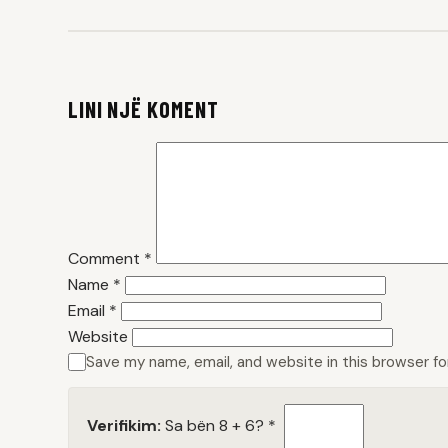
LINI NJË KOMENT
Comment
*
Name
*
Email
*
Website
Save my name, email, and website in this browser f
Verifikim:
Sa bën 8 + 6?
*