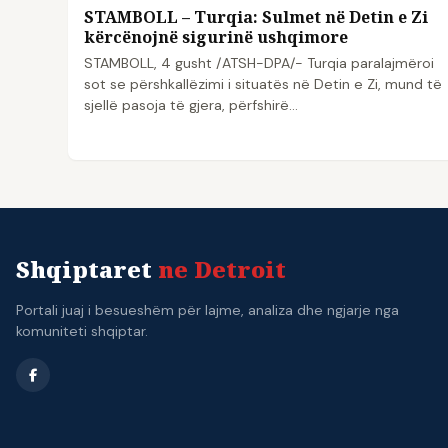
STAMBOLL – Turqia: Sulmet në Detin e Zi
kërcënojnë sigurinë ushqimore
STAMBOLL, 4 gusht /ATSH-DPA/- Turqia paralajmëroi
sot se përshkallëzimi i situatës në Detin e Zi, mund të
sjellë pasoja të gjera, përfshirë…
Shqiptaret
ne Detroit
Portali juaj i besueshëm për lajme, analiza dhe ngjarje nga
komuniteti shqiptar.