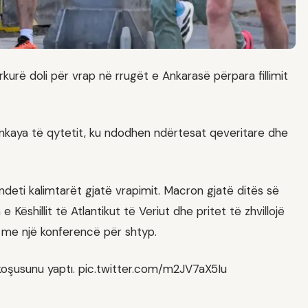
rë doli për vrap në rrugët e Ankarasë përpara fillimit
kaya të qytetit, ku ndodhen ndërtesat qeveritare dhe
hëndeti kalimtarët gjatë vrapimit. Macron gjatë ditës së
Këshillit të Atlantikut të Veriut dhe pritet të zhvillojë
 me një konferencë për shtyp.
oşusunu yaptı. pic.twitter.com/m2JV7aX5Iu