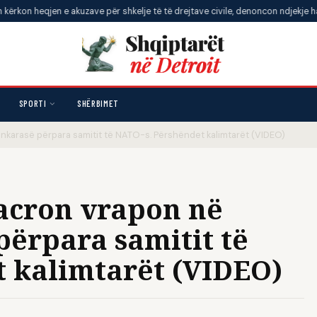
en e akuzave për shkelje të të drejtave civile, denoncon ndjekje hakmarrëse
SPORTI
SHËRBIMET
Ankarasë përpara samitit të NATO-s. Përshëndet kalimtarët (VIDEO)
Macron vrapon në
përpara samitit të
 kalimtarët (VIDEO)