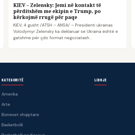
KIEV – Zelensky: Jemi në kontakt të
përditshëm me ekipin e Trump, po
kërkojmë rrugë për paqe
KIEV, 4 gusht /ATSH – ANSA/ – Presidenti ukrainas
Volodymyr Zelensky ka deklaruar se Ukraina është e
gatshme për çdo format negociatash…
KATEGORITË
LIDHJE
Amerika
Arte
Bizneset shqiptare
Basketbolli