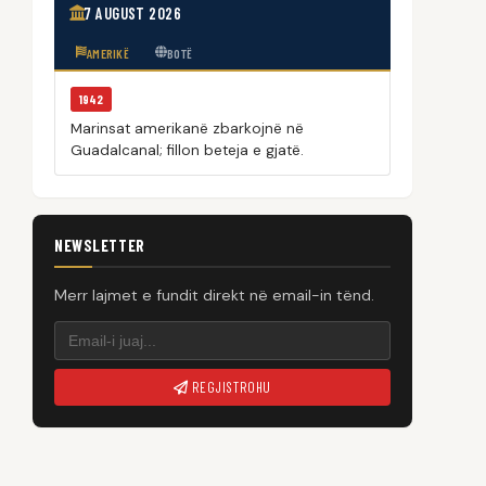
7 AUGUST 2026
AMERIKË
BOTË
1942
Marinsat amerikanë zbarkojnë në
Guadalcanal; fillon beteja e gjatë.
NEWSLETTER
Merr lajmet e fundit direkt në email-in tënd.
REGJISTROHU