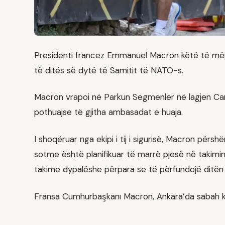
Presidenti francez Emmanuel Macron këtë të mërku
të ditës së dytë të Samitit të NATO-s.
Macron vrapoi në Parkun Segmenler në lagjen Can
pothuajse të gjitha ambasadat e huaja.
I shoqëruar nga ekipi i tij i sigurisë, Macron përs
sotme është planifikuar të marrë pjesë në takimin e 
takime dypalëshe përpara se të përfundojë ditën
Fransa Cumhurbaşkanı Macron, Ankara’da sabah k