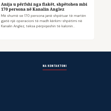
Anija u përfshi nga flakët, shpëtohen mbi
170 persona në Kanalin Anglez
Më shumë se 170 persona janë shpëtuar të martën
gjatë një operacioni të madh kërkim-shpëtimi në
Kanalin Anglez, teksa përpiqeshin të kalonin…
NA KONTAKTONI