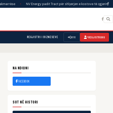
•
NV Energy padit Tract për shlyerjen e kostove të zgjerimit të rrjetit q
REGJISTRI I BIZNESEVE
HYR
REGJISTROHU
NA NDIQNI
FACEBOOK
SOT NË HISTORI