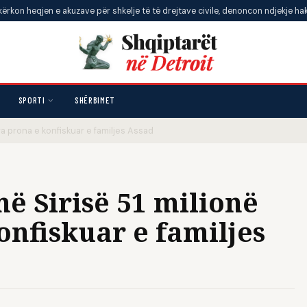
 e akuzave për shkelje të të drejtave civile, denoncon ndjekje hakmarrëse
SPORTI
SHËRBIMET
ga prona e konfiskuar e familjes Assad
ë Sirisë 51 milionë
onfiskuar e familjes