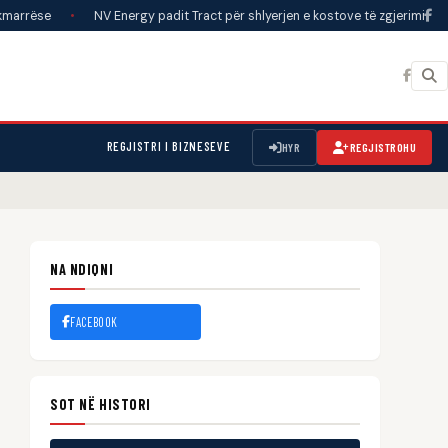
•
NV Energy padit Tract për shlyerjen e kostove të zgjerimit të rrjetit që 
REGJISTRI I BIZNESEVE
HYR
REGJISTROHU
NA NDIQNI
FACEBOOK
SOT NË HISTORI