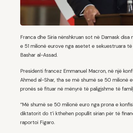
Franca dhe Siria nënshkruan sot në Damask disa m
e 51 milionë eurove nga asetet e sekuestruara të R
Bashar al-Assad.
Presidenti francez Emmanuel Macron, në një konf
Ahmed al-Shar, tha se më shumë se 50 milionë e
pronës së fituar në mënyrë të paligjshme të familje
“Më shumë se 50 milionë euro nga prona e konfisk
diktatorit do t’i kthehen popullit sirian për të fin
raportoi Figaro.