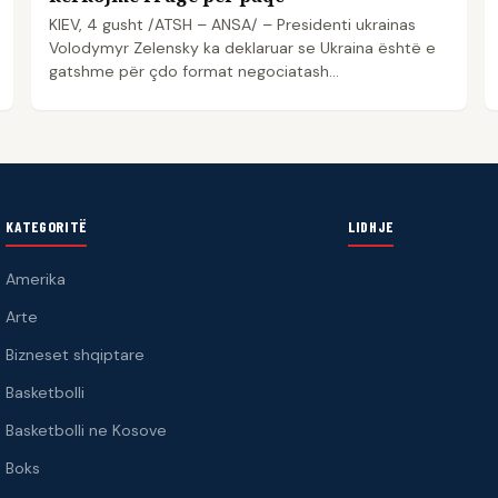
KIEV, 4 gusht /ATSH – ANSA/ – Presidenti ukrainas
Volodymyr Zelensky ka deklaruar se Ukraina është e
gatshme për çdo format negociatash…
KATEGORITË
LIDHJE
Amerika
Arte
Bizneset shqiptare
Basketbolli
Basketbolli ne Kosove
Boks