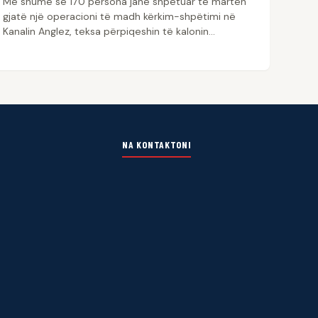
Më shumë se 170 persona janë shpëtuar të martën
gjatë një operacioni të madh kërkim-shpëtimi në
Kanalin Anglez, teksa përpiqeshin të kalonin…
NA KONTAKTONI