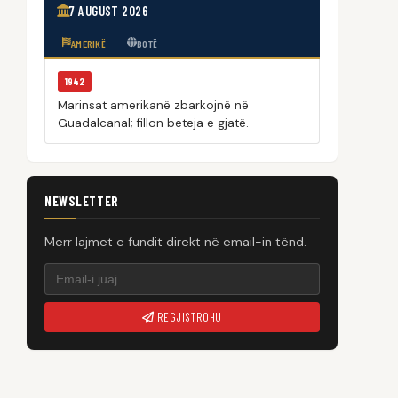
7 AUGUST 2026
AMERIKË
BOTË
1942
Marinsat amerikanë zbarkojnë në
Guadalcanal; fillon beteja e gjatë.
NEWSLETTER
Merr lajmet e fundit direkt në email-in tënd.
REGJISTROHU