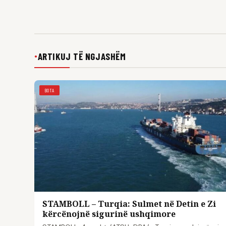
ARTIKUJ TË NGJASHËM
●
BOTA
STAMBOLL – Turqia: Sulmet në Detin e Zi
kërcënojnë sigurinë ushqimore