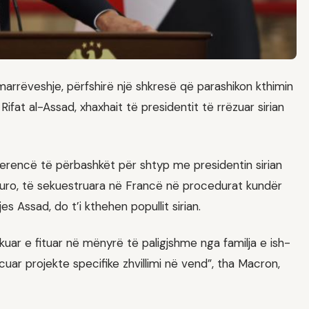
arrëveshje, përfshirë një shkresë që parashikon kthimin
ifat al-Assad, xhaxhait të presidentit të rrëzuar sirian
erencë të përbashkët për shtyp me presidentin sirian
uro, të sekuestruara në Francë në procedurat kundër
s Assad, do t’i kthehen popullit sirian.
uar e fituar në mënyrë të paligjshme nga familja e ish-
ancuar projekte specifike zhvillimi në vend”, tha Macron,