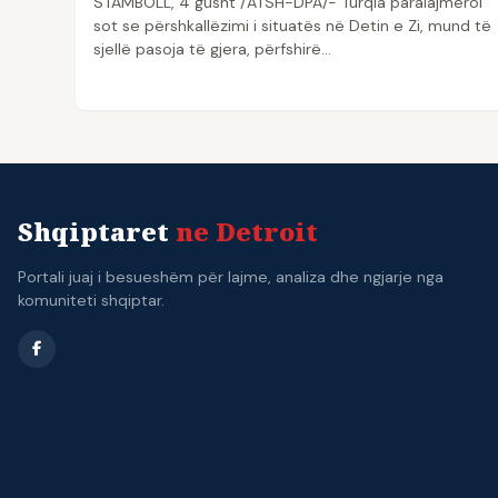
STAMBOLL, 4 gusht /ATSH-DPA/- Turqia paralajmëroi
sot se përshkallëzimi i situatës në Detin e Zi, mund të
sjellë pasoja të gjera, përfshirë…
Shqiptaret
ne Detroit
Portali juaj i besueshëm për lajme, analiza dhe ngjarje nga
komuniteti shqiptar.