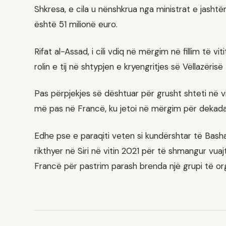
Shkresa, e cila u nënshkrua nga ministrat e jasht
është 51 milionë euro.
Rifat al-Assad, i cili vdiq në mërgim në fillim të v
rolin e tij në shtypjen e kryengritjes së Vëllazëri
Pas përpjekjes së dështuar për grusht shteti në vit
më pas në Francë, ku jetoi në mërgim për dekada
Edhe pse e paraqiti veten si kundërshtar të Bashar
rikthyer në Siri në vitin 2021 për të shmangur vua
Francë për pastrim parash brenda një grupi të or