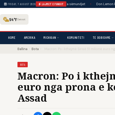
raporton për kushtet dhe frikën nga sëmundjet
•
Don Lemon kërkon heqjen
FRIDAY, 7 AUGUST 2026
LAJMET E FUNDIT
54°F
Detroit
HOME
AMERIKA
MICHIGAN
KOMUNITETI
TE DOBISHME
Ballina
›
Bota
›
Macron: Po i kthejmë Sirisë 51 milionë euro n
BOTA
Macron: Po i kthejm
euro nga prona e k
Assad