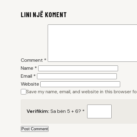
LINI NJË KOMENT
Comment
*
Name
*
Email
*
Website
Save my name, email, and website in this browser f
Verifikim:
Sa bën 5 + 6?
*
Post Comment