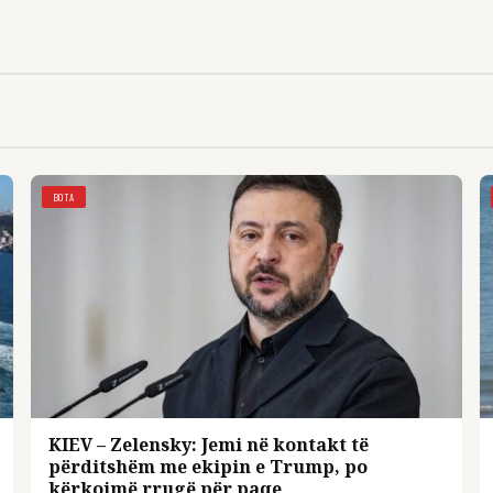
BOTA
KIEV – Zelensky: Jemi në kontakt të
përditshëm me ekipin e Trump, po
kërkojmë rrugë për paqe