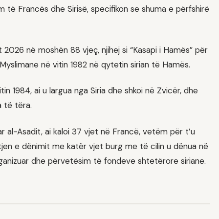
ëm të Francës dhe Sirisë, specifikon se shuma e përfshirë
itit 2026 në moshën 88 vjeç, njihej si “Kasapi i Hamës” për
së Myslimane në vitin 1982 në qytetin sirian të Hamës.
in 1984, ai u largua nga Siria dhe shkoi në Zvicër, dhe
 të tëra.
 al-Asadit, ai kaloi 37 vjet në Francë, vetëm për t’u
jtjen e dënimit me katër vjet burg me të cilin u dënua në
ganizuar dhe përvetësim të fondeve shtetërore siriane.