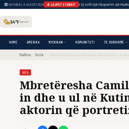
t të paralizuar; reagimi i gruas së tij solli një rikuperim që mjeku e quajti ‘mre
SATURDAY, 8 AUGUST 2026
LAJMET E FUNDIT
54°F
Detroit
HOME
AMERIKA
MICHIGAN
KOMUNITETI
TE DOBISHME
Ballina
›
Bota
›
Mbretëresha Camilla ndjek Wimbledon-in dhe u
BOTA
Mbretëresha Camil
in dhe u ul në Kut
aktorin që portreti