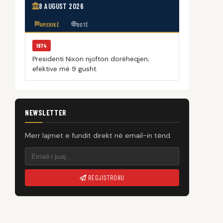
8 AUGUST 2026
AMERIKË
BOTË
1974
Presidenti Nixon njofton dorëheqjen;
efektive më 9 gusht.
NEWSLETTER
Merr lajmet e fundit direkt në email-in tënd.
REGJISTROHU