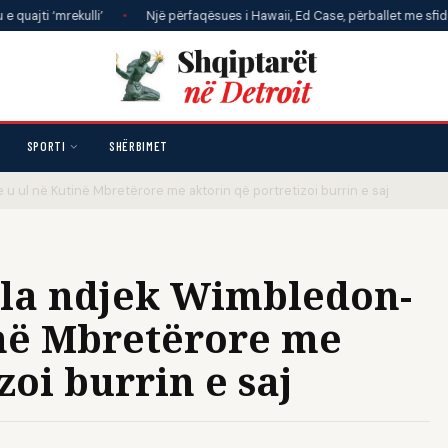
kulli’
•
Një përfaqësues i Hawaii, Ed Case, përballet me sfiduesin Jarret
SPORTI
SHËRBIMET
 ul në Kutinë Mbretërore me aktorin që portretizoi burrin e saj
la ndjek Wimbledon-
inë Mbretërore me
zoi burrin e saj