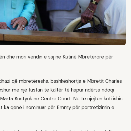
ën dhe mori vendin e saj në Kutinë Mbretërore për
adhazi që mbretëresha, bashkëshortja e Mbretit Charles
e veshur me një fustan të kaltër të hapur ndërsa ndoqi
Marta Kostyuk në Centre Court. Në të njëjtën kuti ishin
t ka qenë i nominuar për Emmy për portretizimin e