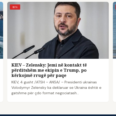
BOTA
KIEV – Zelensky: Jemi në kontakt të
përditshëm me ekipin e Trump, po
kërkojmë rrugë për paqe
KIEV, 4 gusht /ATSH – ANSA/ – Presidenti ukrainas
Volodymyr Zelensky ka deklaruar se Ukraina është e
gatshme për çdo format negociatash…