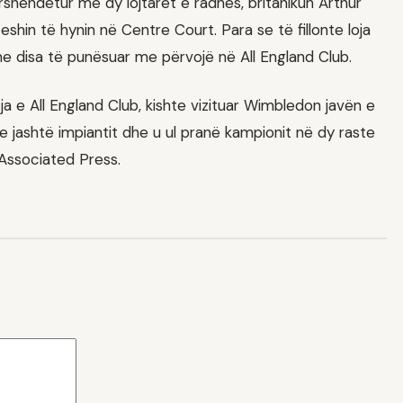
rshëndetur me dy lojtarët e radhës, britanikun Arthur
teshin të hynin në Centre Court. Para se të fillonte loja
e me disa të punësuar me përvojë në All England Club.
tja e All England Club, kishte vizituar Wimbledon javën e
 jashtë impiantit dhe u ul pranë kampionit në dy raste
Associated Press.