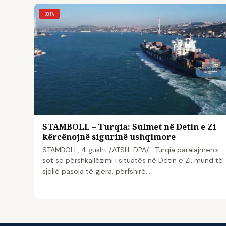
BOTA
STAMBOLL – Turqia: Sulmet në Detin e Zi
kërcënojnë sigurinë ushqimore
STAMBOLL, 4 gusht /ATSH-DPA/- Turqia paralajmëroi
sot se përshkallëzimi i situatës në Detin e Zi, mund të
sjellë pasoja të gjera, përfshirë…