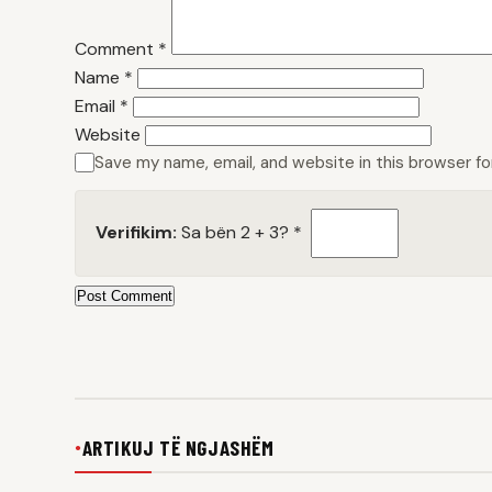
Comment
*
Name
*
Email
*
Website
Save my name, email, and website in this browser f
Verifikim:
Sa bën 2 + 3?
*
Post Comment
ARTIKUJ TË NGJASHËM
●