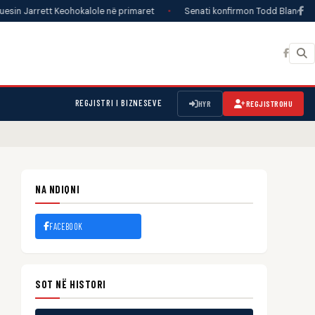
t Keohokalole në primaret
•
Senati konfirmon Todd Blanche si Prokuror i
REGJISTRI I BIZNESEVE
HYR
REGJISTROHU
NA NDIQNI
FACEBOOK
SOT NË HISTORI