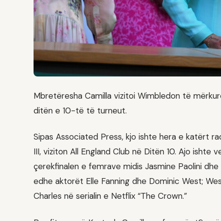
Mbretëresha Camilla vizitoi Wimbledon të mërkur
ditën e 10-të të turneut.
Sipas Associated Press, kjo ishte hera e katërt r
III, viziton All England Club në Ditën 10. Ajo isht
çerekfinalen e femrave midis Jasmine Paolini dhe 
edhe aktorët Elle Fanning dhe Dominic West; Wes
Charles në serialin e Netflix “The Crown.”