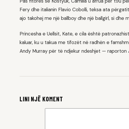
Pas fitores së Kostyuk, Camilla u afrua për t9u pë
Fery dhe italianin Flavio Cobolli, teksa ata përgati
ajo takohej me një ballboy dhe një ballgirl, si dh
Princesha e Uellsit, Kate, e cila është patronazhis
kaluar, ku u takua me tifozët në radhën e famshme
Andy Murray për të ndjekur ndeshjet — raporton 
LINI NJË KOMENT