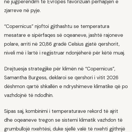
në jugperëndim të Evropës favorizuan përhapjen e
zjarreve në pyje.
“Copernicus” njoftoi gjithashtu se temperatura
mesatare e sipërfaqes së oqeaneve, jashtë rajoneve
polare, arriti në 20,86 gradë Celsius gjatë qershorit,
niveli më i lartë i regjistruar ndonjëherë për këtë muaj.
Drejtuesja strategjike për klimën në “Copernicus”,
Samantha Burgess, deklaroi se qershori i vitit 2026
dëshmon qartë shkallën e ndryshimeve klimatike që po
vazhdojnë të ndodhin.
Sipas saj, kombinimi i temperaturave rekord të ajrit
dhe oqeaneve tregon se sistemi klimatik vazhdon të
grumbullojë nxehtësi, duke sjellë valë të nxehti gjithnjë