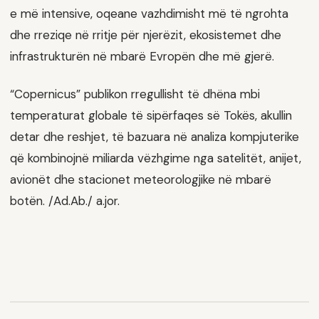
e më intensive, oqeane vazhdimisht më të ngrohta
dhe rreziqe në rritje për njerëzit, ekosistemet dhe
infrastrukturën në mbarë Evropën dhe më gjerë.
“Copernicus” publikon rregullisht të dhëna mbi
temperaturat globale të sipërfaqes së Tokës, akullin
detar dhe reshjet, të bazuara në analiza kompjuterike
që kombinojnë miliarda vëzhgime nga satelitët, anijet,
avionët dhe stacionet meteorologjike në mbarë
botën. /Ad.Ab./ a.jor.