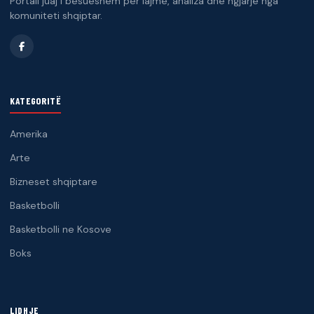
Portali juaj i besueshëm për lajme, analiza dhe ngjarje nga
komuniteti shqiptar.
KATEGORITË
Amerika
Arte
Bizneset shqiptare
Basketbolli
Basketbolli ne Kosove
Boks
LIDHJE