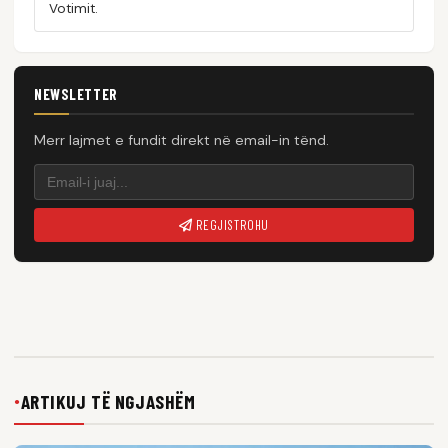
Votimit.
NEWSLETTER
Merr lajmet e fundit direkt në email-in tënd.
REGJISTROHU
ARTIKUJ TË NGJASHËM
●