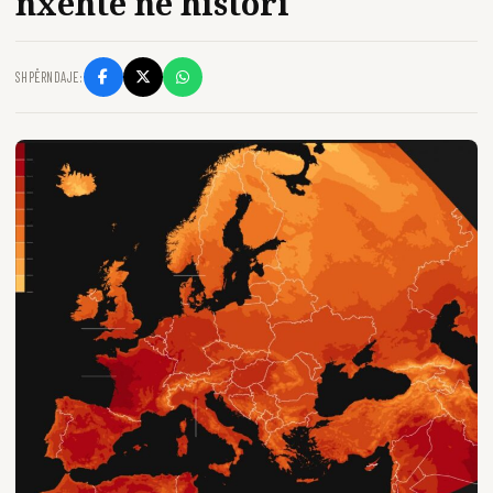
nxehtë në histori
SHPËRNDAJE: