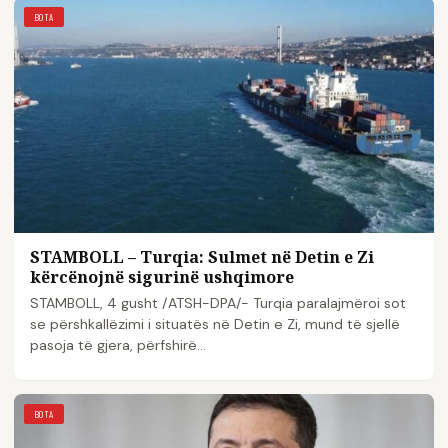
BOTA
STAMBOLL – Turqia: Sulmet në Detin e Zi
kërcënojnë sigurinë ushqimore
STAMBOLL, 4 gusht /ATSH-DPA/- Turqia paralajmëroi sot
se përshkallëzimi i situatës në Detin e Zi, mund të sjellë
pasoja të gjera, përfshirë…
BOTA