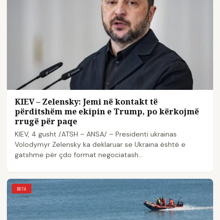
KIEV – Zelensky: Jemi në kontakt të
përditshëm me ekipin e Trump, po kërkojmë
rrugë për paqe
KIEV, 4 gusht /ATSH – ANSA/ – Presidenti ukrainas
Volodymyr Zelensky ka deklaruar se Ukraina është e
gatshme për çdo format negociatash…
BOTA