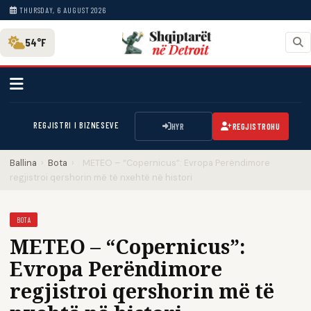
THURSDAY, 6 AUGUST 2026
54°F
REGJISTRI I BIZNESEVE
HYR
REGJISTROHU
Ballina
›
Bota
›
METEO – “Copernicus”: Evropa Perëndimore
regjistroi qershorin më të nxehtë në histori
BOTA
METEO – “Copernicus”:
Evropa Perëndimore
regjistroi qershorin më të