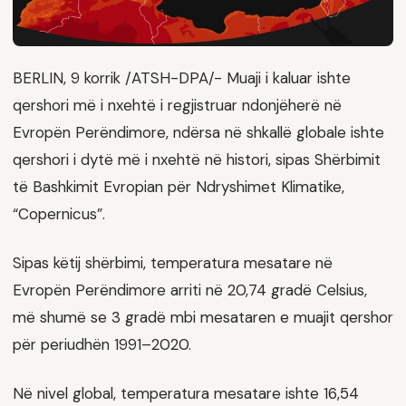
BERLIN, 9 korrik /ATSH-DPA/- Muaji i kaluar ishte
qershori më i nxehtë i regjistruar ndonjëherë në
Evropën Perëndimore, ndërsa në shkallë globale ishte
qershori i dytë më i nxehtë në histori, sipas Shërbimit
të Bashkimit Evropian për Ndryshimet Klimatike,
“Copernicus”.
Sipas këtij shërbimi, temperatura mesatare në
Evropën Perëndimore arriti në 20,74 gradë Celsius,
më shumë se 3 gradë mbi mesataren e muajit qershor
për periudhën 1991–2020.
Në nivel global, temperatura mesatare ishte 16,54