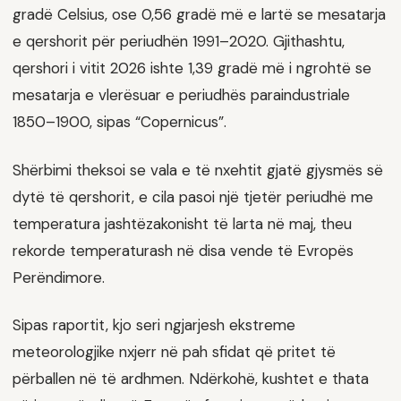
gradë Celsius, ose 0,56 gradë më e lartë se mesatarja
e qershorit për periudhën 1991–2020. Gjithashtu,
qershori i vitit 2026 ishte 1,39 gradë më i ngrohtë se
mesatarja e vlerësuar e periudhës paraindustriale
1850–1900, sipas “Copernicus”.
Shërbimi theksoi se vala e të nxehtit gjatë gjysmës së
dytë të qershorit, e cila pasoi një tjetër periudhë me
temperatura jashtëzakonisht të larta në maj, theu
rekorde temperaturash në disa vende të Evropës
Perëndimore.
Sipas raportit, kjo seri ngjarjesh ekstreme
meteorologjike nxjerr në pah sfidat që pritet të
përballen në të ardhmen. Ndërkohë, kushtet e thata