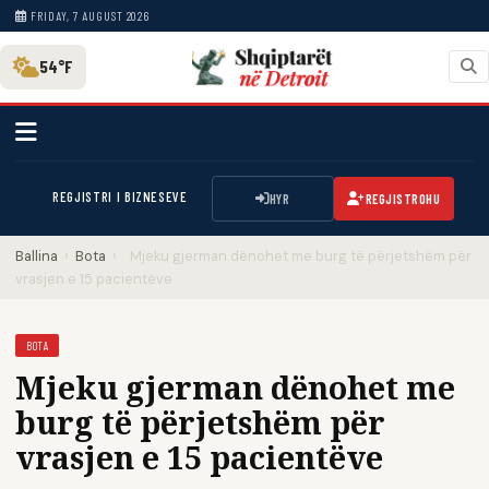
FRIDAY, 7 AUGUST 2026
54°F
REGJISTRI I BIZNESEVE
HYR
REGJISTROHU
Ballina
›
Bota
›
Mjeku gjerman dënohet me burg të përjetshëm për
vrasjen e 15 pacientëve
BOTA
Mjeku gjerman dënohet me
burg të përjetshëm për
vrasjen e 15 pacientëve