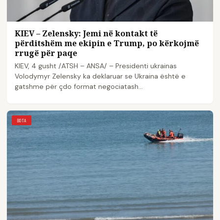
KIEV – Zelensky: Jemi në kontakt të
përditshëm me ekipin e Trump, po kërkojmë
rrugë për paqe
KIEV, 4 gusht /ATSH – ANSA/ – Presidenti ukrainas
Volodymyr Zelensky ka deklaruar se Ukraina është e
gatshme për çdo format negociatash…
BOTA