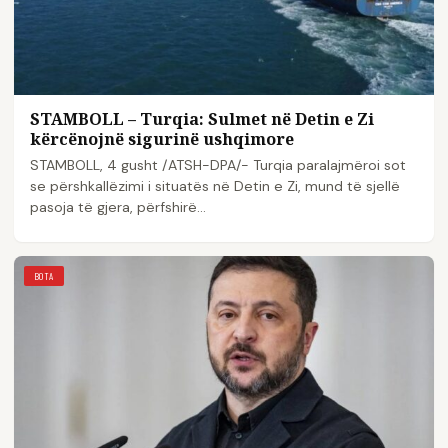
STAMBOLL – Turqia: Sulmet në Detin e Zi
kërcënojnë sigurinë ushqimore
STAMBOLL, 4 gusht /ATSH-DPA/- Turqia paralajmëroi sot
se përshkallëzimi i situatës në Detin e Zi, mund të sjellë
pasoja të gjera, përfshirë…
BOTA