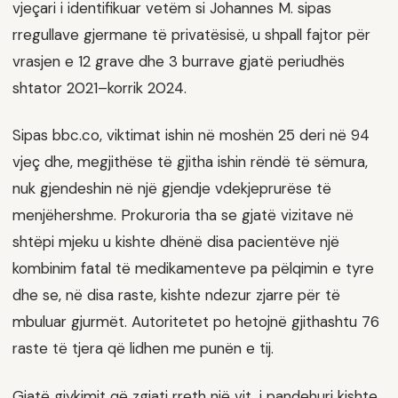
vjeçari i identifikuar vetëm si Johannes M. sipas
rregullave gjermane të privatësisë, u shpall fajtor për
vrasjen e 12 grave dhe 3 burrave gjatë periudhës
shtator 2021–korrik 2024.
Sipas bbc.co, viktimat ishin në moshën 25 deri në 94
vjeç dhe, megjithëse të gjitha ishin rëndë të sëmura,
nuk gjendeshin në një gjendje vdekjeprurëse të
menjëhershme. Prokuroria tha se gjatë vizitave në
shtëpi mjeku u kishte dhënë disa pacientëve një
kombinim fatal të medikamenteve pa pëlqimin e tyre
dhe se, në disa raste, kishte ndezur zjarre për të
mbuluar gjurmët. Autoritetet po hetojnë gjithashtu 76
raste të tjera që lidhen me punën e tij.
Gjatë gjykimit që zgjati rreth një vit, i pandehuri kishte