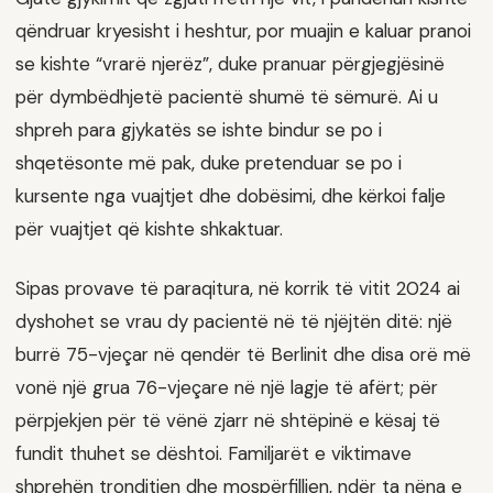
qëndruar kryesisht i heshtur, por muajin e kaluar pranoi
se kishte “vrarë njerëz”, duke pranuar përgjegjësinë
për dymbëdhjetë pacientë shumë të sëmurë. Ai u
shpreh para gjykatës se ishte bindur se po i
shqetësonte më pak, duke pretenduar se po i
kursente nga vuajtjet dhe dobësimi, dhe kërkoi falje
për vuajtjet që kishte shkaktuar.
Sipas provave të paraqitura, në korrik të vitit 2024 ai
dyshohet se vrau dy pacientë në të njëjtën ditë: një
burrë 75-vjeçar në qendër të Berlinit dhe disa orë më
vonë një grua 76-vjeçare në një lagje të afërt; për
përpjekjen për të vënë zjarr në shtëpinë e kësaj të
fundit thuhet se dështoi. Familjarët e viktimave
shprehën tronditjen dhe mospërfilljen, ndër ta nëna e