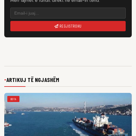
Merr lajmet e fundit direkt në email-in tënd.
REGJISTROHU
ARTIKUJ TË NGJASHËM
●
BOTA