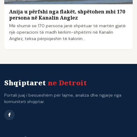
Anija u përfshi nga flakët, shpëtohen mbi 170
persona në Kanalin Anglez
Më shumë se 170 persona janë shpëtuar të martën gjatë
një operacioni të madh kërkim-shpëtimi në Kanalin
Anglez, teksa përpiqeshin të kalonin…
Shqiptaret
ne Detroit
Portali juaj i besueshëm për lajme, analiza dhe ngjarje nga
komuniteti shqiptar.