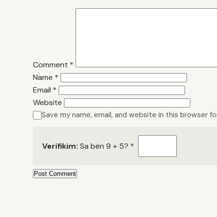
Comment
*
Name
*
Email
*
Website
Save my name, email, and website in this browser f
Verifikim:
Sa bën 9 + 5?
*
Post Comment