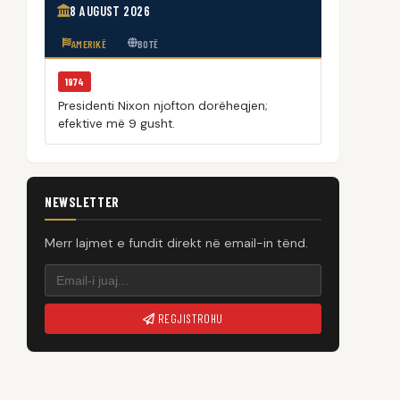
8 AUGUST 2026
AMERIKË
BOTË
1974
Presidenti Nixon njofton dorëheqjen;
efektive më 9 gusht.
NEWSLETTER
Merr lajmet e fundit direkt në email-in tënd.
REGJISTROHU