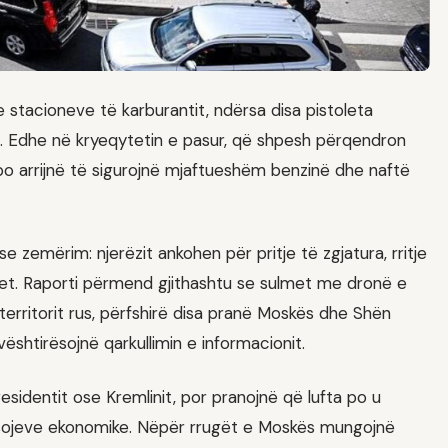
stacioneve të karburantit, ndërsa disa pistoleta
. Edhe në kryeqytetin e pasur, që shpesh përqendron
po arrijnë të sigurojnë mjaftueshëm benzinë dhe naftë
 zemërim: njerëzit ankohen për pritje të zgjatura, rritje
et. Raporti përmend gjithashtu se sulmet me dronë e
territorit rus, përfshirë disa pranë Moskës dhe Shën
ështirësojnë qarkullimin e informacionit.
sidentit ose Kremlinit, por pranojnë që lufta po u
sojeve ekonomike. Nëpër rrugët e Moskës mungojnë