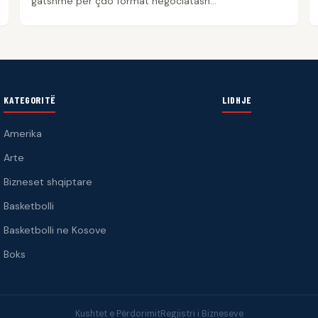
gatshme për çdo format negociatash…
KATEGORITË
LIDHJE
Amerika
Arte
Bizneset shqiptare
Basketbolli
Basketbolli ne Kosove
Boks
Kushtet e Përdorimit
Regjistri i Bizneseve