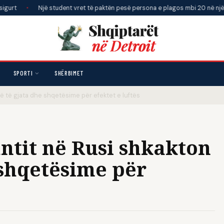
Një student vret të paktën pesë persona e plagos mbi 20 në një shkollë pr
SPORTI
SHËRBIMET
 të gjata dhe shqetësime për efektet e luftës
tit në Rusi shkakton
 shqetësime për