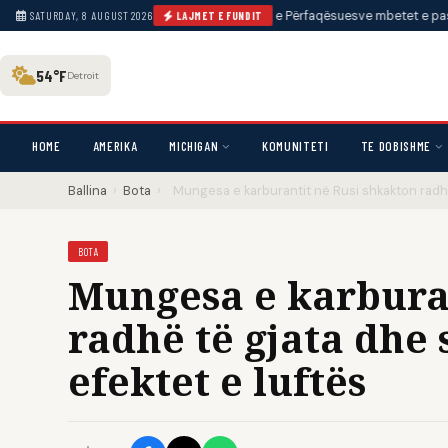
dhjetor, ndërsa mbështetja në Dhomën e Përfaqësuesve mbetet e pasigurt
•
SATURDAY, 8 AUGUST 2026
LAJMET E FUNDIT
54°F
Detroit
HOME
AMERIKA
MICHIGAN
KOMUNITETI
TE DOBISHME
Ballina
›
Bota
›
Mungesa e karburantit në Rusi shkakton radhë
BOTA
Mungesa e karburan
radhë të gjata dhe
efektet e luftës