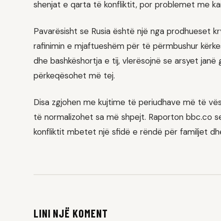
shenjat e qarta të konfliktit, por problemet me kar
Pavarësisht se Rusia është një nga prodhueset kr
rafinimin e mjaftueshëm për të përmbushur kërkes
dhe bashkëshortja e tij, vlerësojnë se arsyet janë
përkeqësohet më tej.
Disa zgjohen me kujtime të periudhave më të vësh
të normalizohet sa më shpejt. Raporton bbc.co se
konfliktit mbetet një sfidë e rëndë për familjet dh
LINI NJË KOMENT