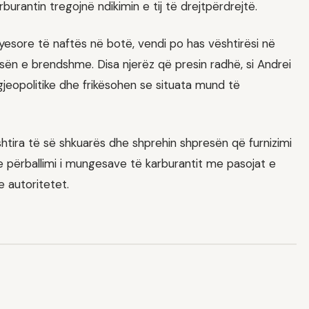
burantin tregojnë ndikimin e tij të drejtpërdrejtë.
yesore të naftës në botë, vendi po has vështirësi në
ën e brendshme. Disa njerëz që presin radhë, si Andrei
 gjeopolitike dhe frikësohen se situata mund të
tira të së shkuarës dhe shprehin shpresën që furnizimi
 përballimi i mungesave të karburantit me pasojat e
e autoritetet.