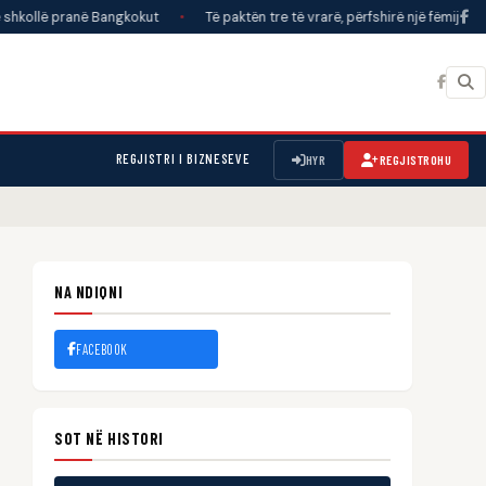
anë Bangkokut
•
Të paktën tre të vrarë, përfshirë një fëmijë, në sulmet ru
REGJISTRI I BIZNESEVE
HYR
REGJISTROHU
NA NDIQNI
FACEBOOK
SOT NË HISTORI