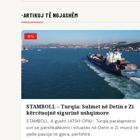
ARTIKUJ TË NGJASHËM
●
BOTA
STAMBOLL – Turqia: Sulmet në Detin e Zi
kërcënojnë sigurinë ushqimore
STAMBOLL, 4 gusht /ATSH-DPA/- Turqia paralajmëroi
sot se përshkallëzimi i situatës në Detin e Zi, mund të
sjellë pasoja të gjera, përfshirë…