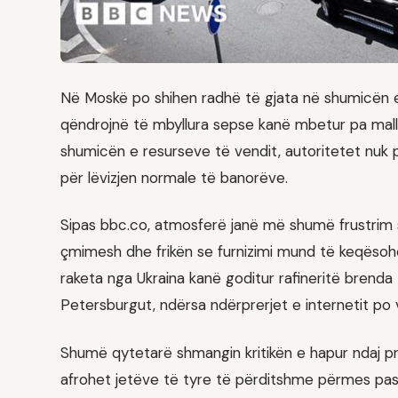
Në Moskë po shihen radhë të gjata në shumicën e 
qëndrojnë të mbyllura sepse kanë mbetur pa mall
shumicën e resurseve të vendit, autoritetet nuk 
për lëvizjen normale të banorëve.
Sipas bbc.co, atmosferë janë më shumë frustrim se
çmimesh dhe frikën se furnizimi mund të keqësoh
raketa nga Ukraina kanë goditur rafineritë brenda 
Petersburgut, ndërsa ndërprerjet e internetit po v
Shumë qytetarë shmangin kritikën e hapur ndaj pre
afrohet jetëve të tyre të përditshme përmes pa