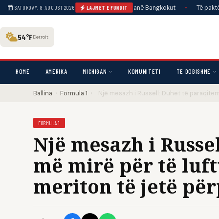
na e plagos mbi 20 në një shkollë pranë Bangkokut
•
Të paktën tre të vr
SATURDAY, 8 AUGUST 2026
LAJMET E FUNDIT
54°F
Detroit
HOME
AMERIKA
MICHIGAN
KOMUNITETI
TE DOBISHME
Ballina
›
Formula 1
›
Një mesazh i Russell: Duhet të paraqitem 
FORMULA 1
Një mesazh i Russe
më mirë për të luft
meriton të jetë pë