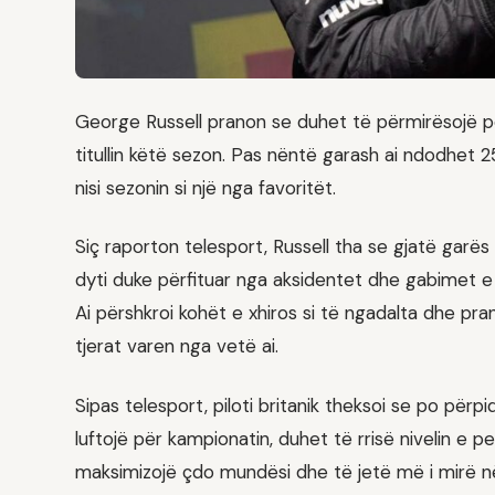
George Russell pranon se duhet të përmirësojë 
titullin këtë sezon. Pas nëntë garash ai ndodhet 2
nisi sezonin si një nga favoritët.
Siç raporton telesport, Russell tha se gjatë garës 
dyti duke përfituar nga aksidentet dhe gabimet e r
Ai përshkroi kohët e xhiros si të ngadalta dhe pranoi
tjerat varen nga vetë ai.
Sipas telesport, piloti britanik theksoi se po për
luftojë për kampionatin, duhet të rrisë nivelin e 
maksimizojë çdo mundësi dhe të jetë më i mirë në