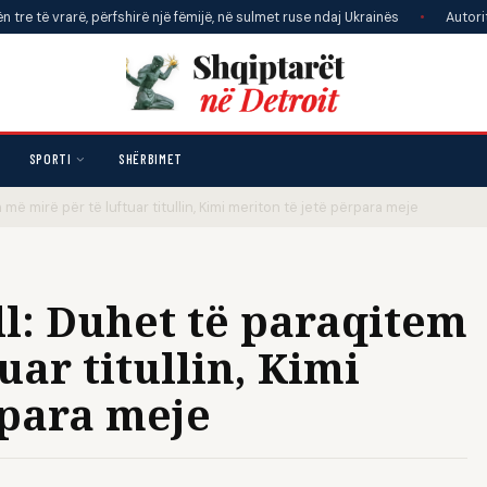
arë, përfshirë një fëmijë, në sulmet ruse ndaj Ukrainës
•
Autoritetet spanjo
SPORTI
SHËRBIMET
më mirë për të luftuar titullin, Kimi meriton të jetë përpara meje
ll: Duhet të paraqitem
uar titullin, Kimi
rpara meje