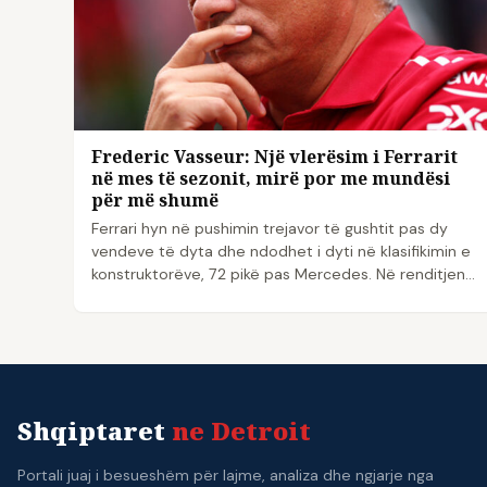
Frederic Vasseur: Një vlerësim i Ferrarit
në mes të sezonit, mirë por me mundësi
për më shumë
Ferrari hyn në pushimin trejavor të gushtit pas dy
vendeve të dyta dhe ndodhet i dyti në klasifikimin e
konstruktorëve, 72 pikë pas Mercedes. Në renditjen...
Shqiptaret
ne Detroit
Portali juaj i besueshëm për lajme, analiza dhe ngjarje nga