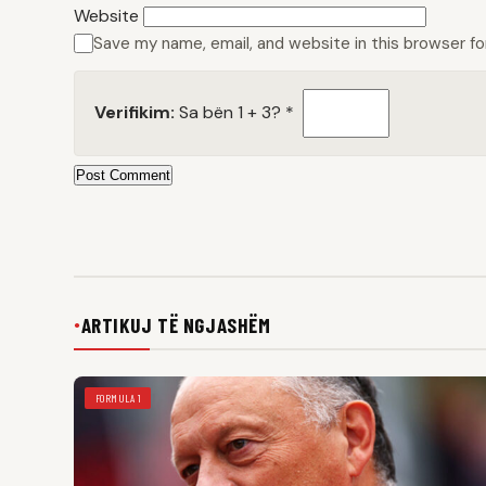
Website
Save my name, email, and website in this browser f
Verifikim:
Sa bën 1 + 3?
*
Post Comment
ARTIKUJ TË NGJASHËM
●
FORMULA 1