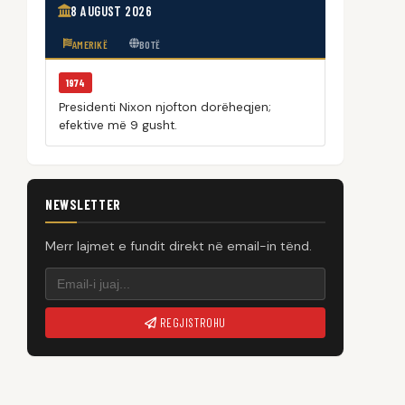
8 AUGUST 2026
AMERIKË
BOTË
1974
Presidenti Nixon njofton dorëheqjen;
efektive më 9 gusht.
NEWSLETTER
Merr lajmet e fundit direkt në email-in tënd.
REGJISTROHU