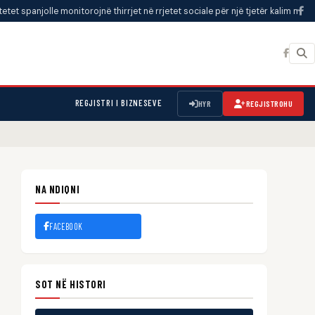
lle monitorojnë thirrjet në rrjetet sociale për një tjetër kalim masiv drejt Ceu
REGJISTRI I BIZNESEVE
HYR
REGJISTROHU
NA NDIQNI
FACEBOOK
SOT NË HISTORI