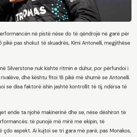
performancën në pistë nëse do të qëndrojë në garë për
5 pikë pas shokut të skuadrës, Kimi Antonelli, megjithëse
në Silverstone nuk kishte ritmin e duhur, por përfundoi i
ivalëve, dhe kështu fitoi 18 pikë më shumë se Antonelli.
 se disa faktorë ishin jashtë kontrollit të tij, ndërsa të
piqet ende ta njohë makinerinë dhe se, nëse dëshiron të
performancës: të punojë më mirë me ekipin, të
 çdo aspekt. Ai kujtoi se tri gara më parë, pas Monakos,