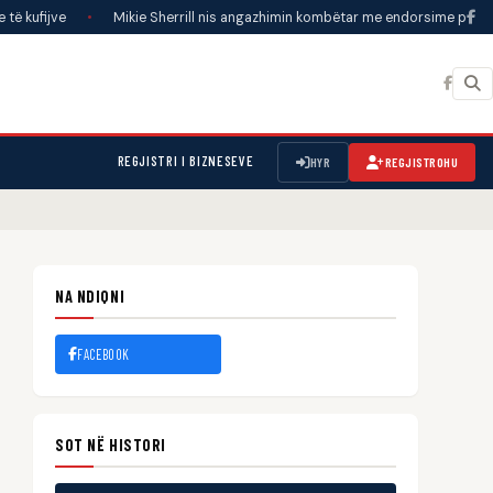
•
Mikie Sherrill nis angazhimin kombëtar me endorsime për kandidatët
REGJISTRI I BIZNESEVE
HYR
REGJISTROHU
NA NDIQNI
FACEBOOK
SOT NË HISTORI