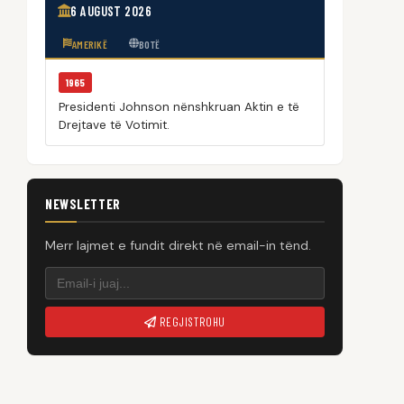
6 AUGUST 2026
AMERIKË
BOTË
1965
Presidenti Johnson nënshkruan Aktin e të
Drejtave të Votimit.
NEWSLETTER
Merr lajmet e fundit direkt në email-in tënd.
REGJISTROHU