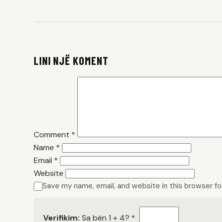
LINI NJË KOMENT
Comment
*
Name
*
Email
*
Website
Save my name, email, and website in this browser f
Verifikim:
Sa bën 1 + 4?
*