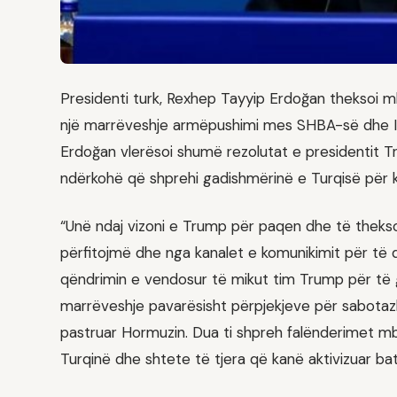
Presidenti turk, Rexhep Tayyip Erdoğan theksoi mb
një marrëveshje armëpushimi mes SHBA-së dhe Iran
Erdoğan vlerësoi shumë rezolutat e presidentit Tru
ndërkohë që shprehi gadishmërinë e Turqisë për 
“Unë ndaj vizoni e Trump për paqen dhe të thek
përfitojmë dhe nga kanalet e komunikimit për të 
qëndrimin e vendosur të mikut tim Trump për të g
marrëveshje pavarësisht përpjekjeve për sabota
pastruar Hormuzin. Dua ti shpreh falënderimet m
Turqinë dhe shtete të tjera që kanë aktivizuar ba