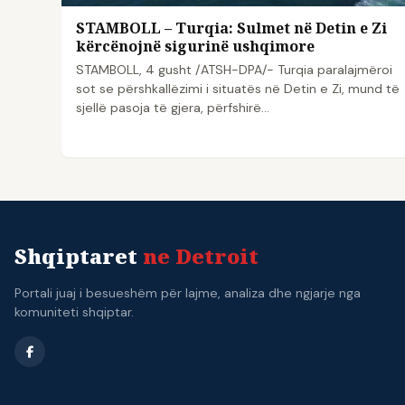
STAMBOLL – Turqia: Sulmet në Detin e Zi
kërcënojnë sigurinë ushqimore
STAMBOLL, 4 gusht /ATSH-DPA/- Turqia paralajmëroi
sot se përshkallëzimi i situatës në Detin e Zi, mund të
sjellë pasoja të gjera, përfshirë…
Shqiptaret
ne Detroit
Portali juaj i besueshëm për lajme, analiza dhe ngjarje nga
komuniteti shqiptar.