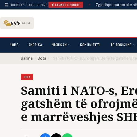
met ‘gain-of-function’ me Rand Paul
•
Zgjedhjet paraprake në Tennessee
THURSDAY, 6 AUGUST 2026
LAJMET E FUNDIT
54°F
Detroit
HOME
AMERIKA
MICHIGAN
KOMUNITETI
TE DOBISHME
Ballina
›
Bota
›
Samiti i NATO-s, Erdogan: Jemi të gatshëm t
BOTA
Samiti i NATO-s, Er
gatshëm të ofrojmë
e marrëveshjes SH