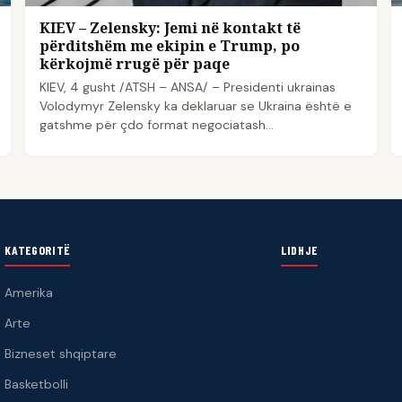
KIEV – Zelensky: Jemi në kontakt të
përditshëm me ekipin e Trump, po
kërkojmë rrugë për paqe
KIEV, 4 gusht /ATSH – ANSA/ – Presidenti ukrainas
Volodymyr Zelensky ka deklaruar se Ukraina është e
gatshme për çdo format negociatash…
KATEGORITË
LIDHJE
Amerika
Arte
Bizneset shqiptare
Basketbolli