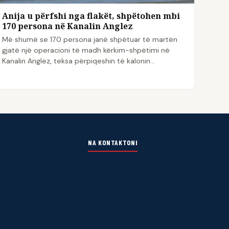
Anija u përfshi nga flakët, shpëtohen mbi
170 persona në Kanalin Anglez
Më shumë se 170 persona janë shpëtuar të martën
gjatë një operacioni të madh kërkim-shpëtimi në
Kanalin Anglez, teksa përpiqeshin të kalonin…
NA KONTAKTONI