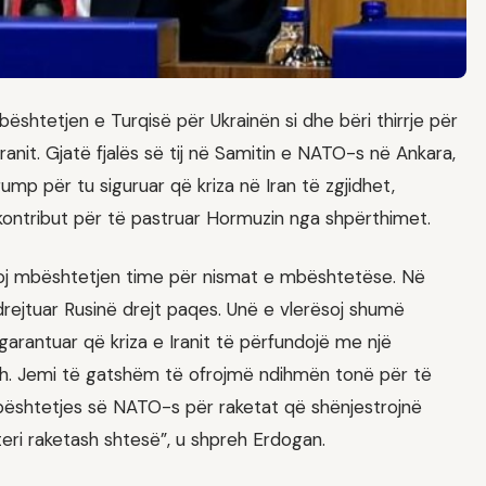
ështetjen e Turqisë për Ukrainën si dhe bëri thirrje për
it. Gjatë fjalës së tij në Samitin e NATO-s në Ankara,
mp për tu siguruar që kriza në Iran të zgjidhet,
kontribut për të pastruar Hormuzin nga shpërthimet.
soj mbështetjen time për nismat e mbështetëse. Në
drejtuar Rusinë drejt paqes. Unë e vlerësoj shumë
arantuar që kriza e Iranit të përfundojë me një
zh. Jemi të gatshëm të ofrojmë ndihmën tonë për të
bështetjes së NATO-s për raketat që shënjestrojnë
teri raketash shtesë”, u shpreh Erdogan.