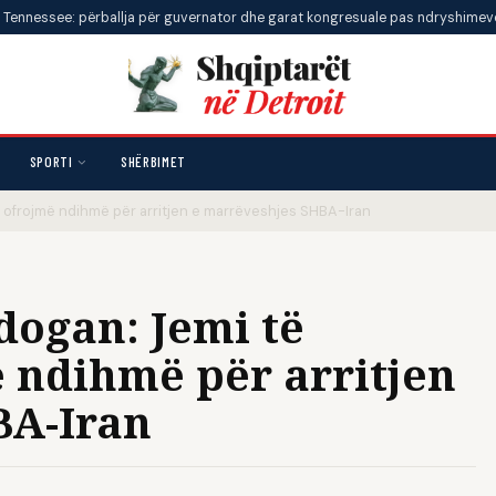
: përballja për guvernator dhe garat kongresuale pas ndryshimeve të kufijve
SPORTI
SHËRBIMET
ë ofrojmë ndihmë për arritjen e marrëveshjes SHBA-Iran
dogan: Jemi të
 ndihmë për arritjen
BA-Iran