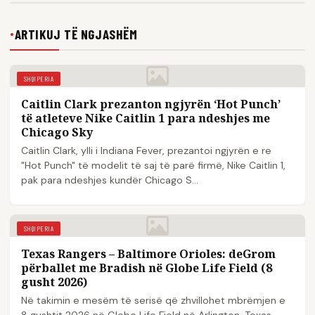
ARTIKUJ TË NGJASHËM
●
SHQIPERIA
Caitlin Clark prezanton ngjyrën ‘Hot Punch’
të atleteve Nike Caitlin 1 para ndeshjes me
Chicago Sky
Caitlin Clark, ylli i Indiana Fever, prezantoi ngjyrën e re
"Hot Punch" të modelit të saj të parë firmë, Nike Caitlin 1,
pak para ndeshjes kundër Chicago S...
SHQIPERIA
Texas Rangers – Baltimore Orioles: deGrom
përballet me Bradish në Globe Life Field (8
gusht 2026)
Në takimin e mesëm të serisë që zhvillohet mbrëmjen e
8 gushtit 2026 në Globe Life Field në Arlington, Texas,