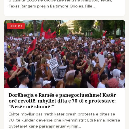
Texas Rangers presin Baltimore Orioles. Fille...
SHQIPERIA
Dorëheqja e Ramës e panegociueshme! Katër
orë revoltë, mbyllet dita e 70-të e protestave:
“Nesër më shumë!”
Është mbyllur pas rreth katër orësh protesta e ditës së
70-të kundër qeverisë dhe kryeministrit Edi Rama, ndërsa
qytetarët kanë paralajmëruar vijimin…