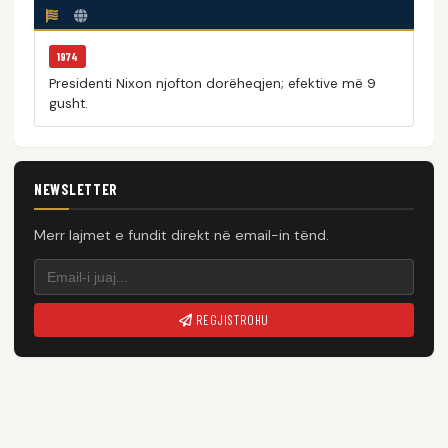
1974
Presidenti Nixon njofton dorëheqjen; efektive më 9
gusht.
NEWSLETTER
Merr lajmet e fundit direkt në email-in tënd.
REGJISTROHU