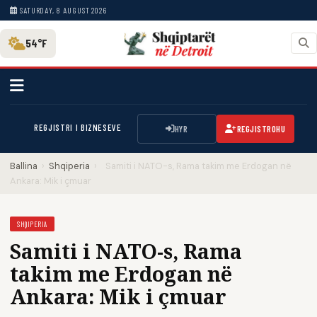
SATURDAY, 8 AUGUST 2026
54°F
REGJISTRI I BIZNESEVE
HYR
REGJISTROHU
Ballina
›
Shqiperia
›
Samiti i NATO-s, Rama takim me Erdogan në
Ankara: Mik i çmuar
SHQIPERIA
Samiti i NATO-s, Rama
takim me Erdogan në
Ankara: Mik i çmuar