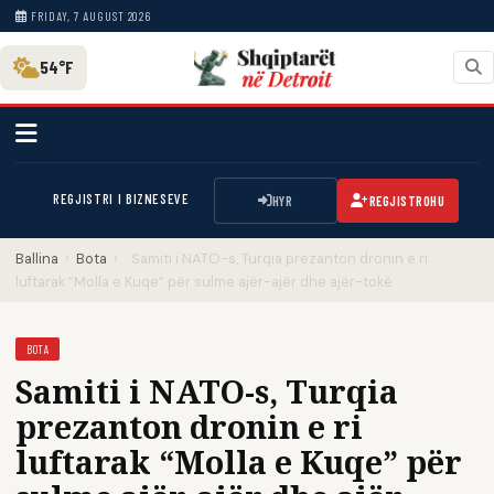
FRIDAY, 7 AUGUST 2026
54°F
REGJISTRI I BIZNESEVE
HYR
REGJISTROHU
Ballina
›
Bota
›
Samiti i NATO-s, Turqia prezanton dronin e ri
luftarak “Molla e Kuqe” për sulme ajër-ajër dhe ajër-tokë
BOTA
Samiti i NATO-s, Turqia
prezanton dronin e ri
luftarak “Molla e Kuqe” për