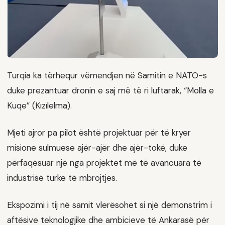
Turqia ka tërhequr vëmendjen në Samitin e NATO-s
duke prezantuar dronin e saj më të ri luftarak, “Molla e
Kuqe” (Kızılelma).
Mjeti ajror pa pilot është projektuar për të kryer
misione sulmuese ajër-ajër dhe ajër-tokë, duke
përfaqësuar një nga projektet më të avancuara të
industrisë turke të mbrojtjes.
Ekspozimi i tij në samit vlerësohet si një demonstrim i
aftësive teknologjike dhe ambicieve të Ankarasë për