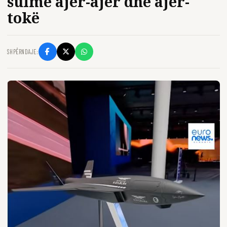
sulme ajër-ajër dhe ajër-
tokë
SHPËRNDAJE: