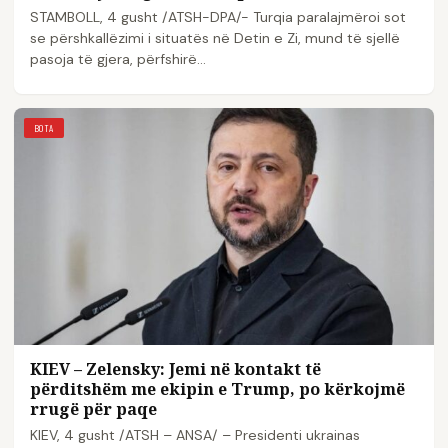
STAMBOLL, 4 gusht /ATSH-DPA/- Turqia paralajmëroi sot
se përshkallëzimi i situatës në Detin e Zi, mund të sjellë
pasoja të gjera, përfshirë…
BOTA
KIEV – Zelensky: Jemi në kontakt të
përditshëm me ekipin e Trump, po kërkojmë
rrugë për paqe
KIEV, 4 gusht /ATSH – ANSA/ – Presidenti ukrainas