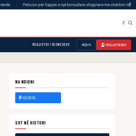
Peticion për hapjen e një konsullate shqiptare me shërbim të plotë në Detro
REGJISTRI I BIZNESEVE
HYR
REGJISTROHU
NA NDIQNI
FACEBOOK
SOT NË HISTORI