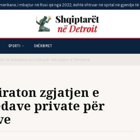
mbajtur në Rusi që nga 2022, është shtruar në spital në gjendje të rëndë
•
SPORTI
SHËRBIMET
it të bisedave private për mbrojtjen e fëmijëve
raton zgjatjen e
edave private për
ve