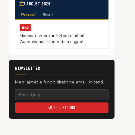
7 AUGUST 2026
AMERIKË
BOTË
1942
Marinsat amerikanë zbarkojnë në
Guadalcanal; fillon beteja e gjatë.
NEWSLETTER
Merr lajmet e fundit direkt në email-in tënd.
REGJISTROHU