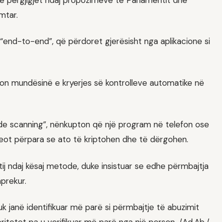
mtar.
t “end-to-end”, që përdoret gjerësisht nga aplikacione si
kon mundësinë e kryerjes së kontrolleve automatike në
side scanning”, nënkupton që një program në telefon ose
eot përpara se ato të kriptohen dhe të dërgohen.
ij ndaj kësaj metode, duke insistuar se edhe përmbajtja
prekur.
k janë identifikuar më parë si përmbajtje të abuzimit