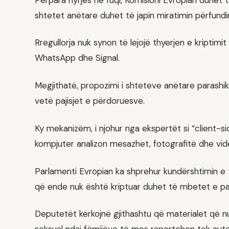
shtetet anëtare duhet të japin miratimin përfundi
Rregullorja nuk synon të lejojë thyerjen e kriptimi
WhatsApp dhe Signal.
Megjithatë, propozimi i shteteve anëtare parashi
vetë pajisjet e përdoruesve.
Ky mekanizëm, i njohur nga ekspertët si “client-
kompjuter analizon mesazhet, fotografitë dhe vid
Parlamenti Evropian ka shprehur kundërshtimin e t
që ende nuk është kriptuar duhet të mbetet e pa
Deputetët kërkojnë gjithashtu që materialet që nu