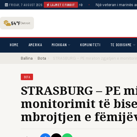
ëheqjen pas akuzave për plagjiaturë
•
Një veteran i marinës amerikane, i 
FRIDAY, 7 AUGUST 2026
LAJMET E FUNDIT
54°F
Detroit
HOME
AMERIKA
MICHIGAN
KOMUNITETI
TE DOBISHME
Ballina
›
Bota
›
STRASBURG – PE miraton zgjatjen e monitorim
BOTA
STRASBURG – PE mi
monitorimit të bis
mbrojtjen e fëmijë