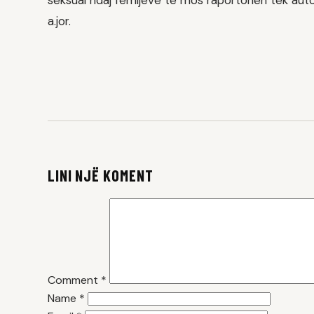
seksual ndaj fëmijëve të mos raportohen tek autor
a.jor.
LINI NJË KOMENT
Comment
*
Name
*