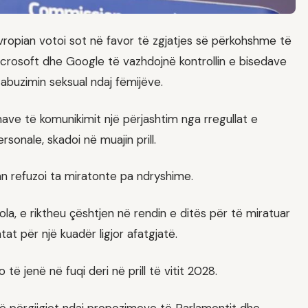
opian votoi sot në favor të zgjatjes së përkohshme të
icrosoft dhe Google të vazhdojnë kontrollin e bisedave
 abuzimin seksual ndaj fëmijëve.
ave të komunikimit një përjashtim nga rregullat e
onale, skadoi në muajin prill.
an refuzoi ta miratonte pa ndryshime.
la, e riktheu çështjen në rendin e ditës për të miratuar
at për një kuadër ligjor afatgjatë.
 të jenë në fuqi deri në prill të vitit 2028.
të përgjigjet ndaj propozimeve të Parlamentit dhe