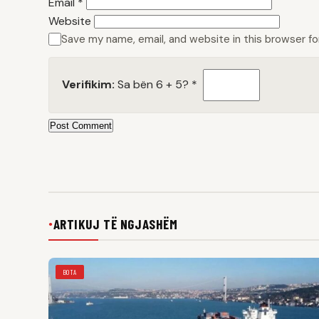
Email
*
Website
Save my name, email, and website in this browser f
Verifikim:
Sa bën 6 + 5?
*
Post Comment
ARTIKUJ TË NGJASHËM
●
BOTA