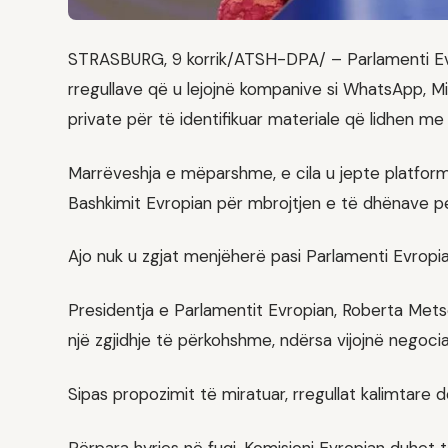
STRASBURG, 9 korrik/ATSH-DPA/ – Parlamenti Evr
rregullave që u lejojnë kompanive si WhatsApp, M
private për të identifikuar materiale që lidhen me
Marrëveshja e mëparshme, e cila u jepte platform
Bashkimit Evropian për mbrojtjen e të dhënave pers
Ajo nuk u zgjat menjëherë pasi Parlamenti Evropi
Presidentja e Parlamentit Evropian, Roberta Metso
një zgjidhje të përkohshme, ndërsa vijojnë negociat
Sipas propozimit të miratuar, rregullat kalimtare do
Përpara hyrjes në fuqi, Komisioni Evropian duhet 