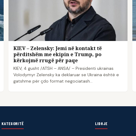
KIEV – Zelensky: Jemi në kontakt të
përditshëm me ekipin e Trump, po
kërkojmë rrugë për paqe
KIEV, 4 gusht /ATSH – ANSA/ – Presidenti ukrainas
Volodymyr Zelensky ka deklaruar se Ukraina është e
gatshme për çdo format negociatash…
KATEGORITË
LIDHJE