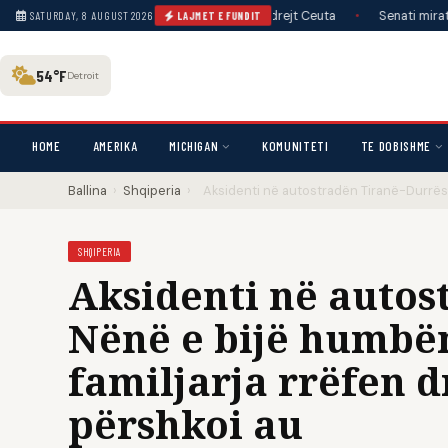
sociale për një tjetër kalim masiv drejt Ceuta
•
Senati miraton projektli
SATURDAY, 8 AUGUST 2026
LAJMET E FUNDIT
54°F
Detroit
HOME
AMERIKA
MICHIGAN
KOMUNITETI
TE DOBISHME
Ballina
›
Shqiperia
›
Aksidenti në autostradën Tiranë-Durrës/
SHQIPERIA
Aksidenti në autos
Nënë e bijë humbën
familjarja rrëfen 
përshkoi au