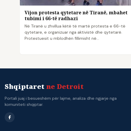
Vijon protesta qytetare në Tiranë, mbahet
tubimi i 66-të radhazi
Në Tiranë u zhvillua këtë të martë protesta e 66-të
qytetare, e organizuar nga aktivistë dhe qytetarë.
Protestuesit u mblodhën fillimisht në…
Shqiptaret
ne Detroit
Portali juaj i besueshëm për lajme, analiza dhe ngjarje nga
komuniteti shqiptar.