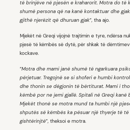
të brinjëve në pjesën e kraharorit. Motra do të 
shumë persona që na kanë kontaktuar dhe gjaku 
gjithë njerëzit që dhuruan gjak
”, tha ajo.
Mjekët në Greqi vijojnë trajtimin e tyre, ndërsa
pjesë të këmbës së dytë, për shkak të dëmtimev
kockave.
“
Motra dhe mami janë shumë të ngarkuara psikol
përjetuar. Tregojnë se si shoferi e humbi kontr
dhe thonin se dëgjonin të bërtiturat. Mami i t
këmbë por ne jemi gjallë. Spitali në Greqi kan
Mjekët thonë se motra mund ta humbi një pjes
shputës së këmbës ka pësuar një thyerje të të
gishtërinjtë
”, theksoi e motra.