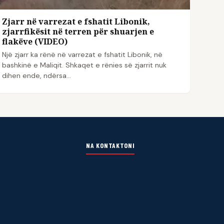
Zjarr në varrezat e fshatit Libonik,
zjarrfikësit në terren për shuarjen e
flakëve (VIDEO)
Një zjarr ka rënë në varrezat e fshatit Libonik, në
bashkinë e Maliqit. Shkaqet e rënies së zjarrit nuk
dihen ende, ndërsa…
NA KONTAKTONI