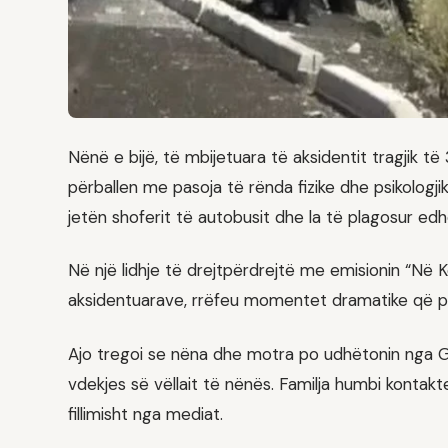
Nënë e bijë, të mbijetuara të aksidentit tragjik 
përballen me pasoja të rënda fizike dhe psikologji
jetën shoferit të autobusit dhe la të plagosur edh
Në një lidhje të drejtpërdrejtë me emisionin “Në 
aksidentuarave, rrëfeu momentet dramatike që përj
Ajo tregoi se nëna dhe motra po udhëtonin nga Gr
vdekjes së vëllait të nënës. Familja humbi kontak
fillimisht nga mediat.