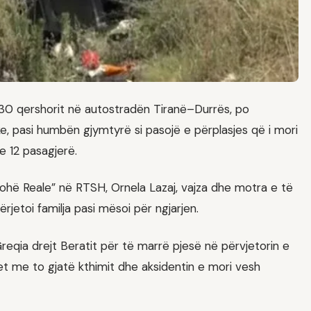
të 30 qershorit në autostradën Tiranë–Durrës, po
ke, pasi humbën gjymtyrë si pasojë e përplasjes që i mori
e 12 pasagjerë.
Kohë Reale” në RTSH, Ornela Lazaj, vajza dhe motra e të
etoi familja pasi mësoi për ngjarjen.
eqia drejt Beratit për të marrë pjesë në përvjetorin e
tet me to gjatë kthimit dhe aksidentin e mori vesh