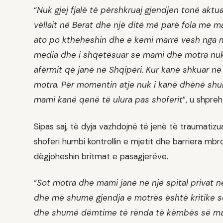
“
Nuk gjej fjalë të përshkruaj gjendjen tonë aktu
vëllait në Berat dhe një ditë më parë fola me 
ato po ktheheshin dhe e kemi marrë vesh nga m
media dhe i shqetësuar se mami dhe motra nuk 
afërmit që janë në Shqipëri. Kur kanë shkuar n
motra. Për momentin atje nuk i kanë dhënë shu
mami kanë qenë të ulura pas shoferit
”, u shpreh
Sipas saj, të dyja vazhdojnë të jenë të traumatiz
shoferi humbi kontrollin e mjetit dhe barriera m
dëgjoheshin britmat e pasagjerëve.
“
Sot motra dhe mami janë në një spital privat 
dhe më shumë gjendja e motrës është kritike 
dhe shumë dëmtime të rënda të këmbës së ma