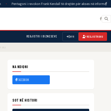
goni i revokon Frank Kendall të drejtën për akses në informacione të klasifiku
REGJISTRI I BIZNESEVE
HYR
REGJISTROHU
i au
NA NDIQNI
FACEBOOK
SOT NË HISTORI