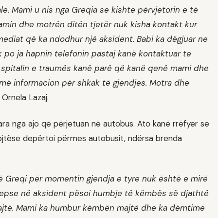
ale. Mami u nis nga Greqia se kishte përvjetorin e të
mamin dhe motrën ditën tjetër nuk kisha kontakt kur
ediat që ka ndodhur një aksident. Babi ka dëgjuar ne
po ja hapnin telefonin pastaj kanë kontaktuar te
ë spitalin e traumës kanë parë që kanë qenë mami dhe
më informacion për shkak të gjendjes. Motra dhe
 Ornela Lazaj.
uara nga ajo që përjetuan në autobus. Ato kanë rrëfyer se
brojtëse depërtoi përmes autobusit, ndërsa brenda
në Greqi për momentin gjendja e tyre nuk është e mirë
sepse në aksident pësoi humbje të këmbës së djathtë
jtë. Mami ka humbur këmbën majtë dhe ka dëmtime