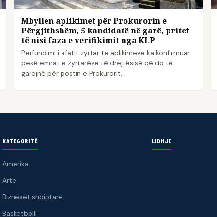
Mbyllen aplikimet për Prokurorin e
Përgjithshëm, 5 kandidatë në garë, pritet
të nisi faza e verifikimit nga KLP
Përfundimi i afatit zyrtar të aplikimeve ka konfirmuar
pesë emrat e zyrtarëve të drejtësisë që do të
garojnë për postin e Prokurorit…
KATEGORITË
LIDHJE
Amerika
Arte
Bizneset shqiptare
Basketbolli