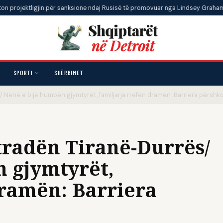
gjin për sanksione ndaj Rusisë të promovuar nga Lindsey Graham
•
Penta
SPORTI
SHËRBIMET
 Nënë e bijë humbën gjymtyrët, familjarja rrëfen dramën: Barriera përshko
tradën Tiranë-Durrës/
 gjymtyrët,
dramën: Barriera