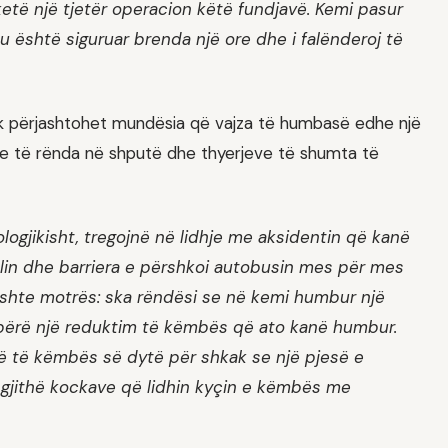
ketë një tjetër operacion këtë fundjavë. Kemi pasur
është siguruar brenda një ore dhe i falënderoj të
 nuk përjashtohet mundësia që vajza të humbasë edhe një
e të rënda në shputë dhe thyerjeve të shumta të
ogjikisht, tregojnë në lidhje me aksidentin që kanë
ollin dhe barriera e përshkoi autobusin mes për mes
hoshte motrës: ska rëndësi se në kemi humbur një
ë bërë një reduktim të këmbës që ato kanë humbur.
ë të këmbës së dytë për shkak se një pjesë e
 gjithë kockave që lidhin kyçin e këmbës me