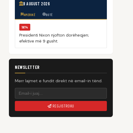
8 AUGUST 2026
AMERIKË
BOTË
1974
Presidenti Nixon njofton dorëheqjen;
efektive më 9 gusht.
NEWSLETTER
Merr lajmet e fundit direkt në email-in tënd.
REGJISTROHU