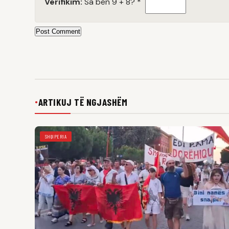
Verifikim:
Sa bën 9 + 8?
*
Post Comment
ARTIKUJ TË NGJASHËM
●
SHQIPERIA