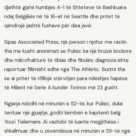
djathtë gjatë humbjes 4-1 të Shteteve të Bashkuara
ndaj Belgjikës në të 16-at në Seattle dhe pritet të
qëndrojë jashtë fushave për disa javë.
Sipas Associated Press, një person i njohur me rastin
tha me kusht anonimati se Pulisic ka një bruizë kockore
dhe mikrofrakturë të tibias dhe fibulës; diagnoza ishte
raportuar fillimisht edhe nga The Athletic. Burimi tha
se ai pritet të rifillojë stërvitjen para ndeshjes hapëse
të Milanit në Serie A kundër Torinos më 23 gusht.
Ngjarja ndodhi në minutën e 52-të, kur Pulisic, duke
tentuar një gjuajtje, goditi këmbën e kapitenit belg
Youri Tielemans. Ai vazhdoi të luante megjithëse i
shkallmuar dhe u zëvendësua në minutën e 59-të nga