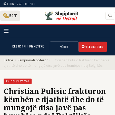
FRIDAY, 7 AUGUST 2026
54°F
REGJISTRI I BIZNESEVE
HYR
REGJISTROHU
Ballina
›
Kampionati boteror
›
Christian Pulisic frakturon këmbën e
djathtë dhe do të mungojë disa javë pas humbjes ndaj Belgjikës
KAMPIONATI BOTEROR
Christian Pulisic frakturon
këmbën e djathtë dhe do të
mungojë disa javë pas