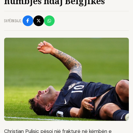
humbjes ndaj Belgjikës
SHPËRNDAJE:
Christian Pulisic pësoi një frakturë në këmbën e