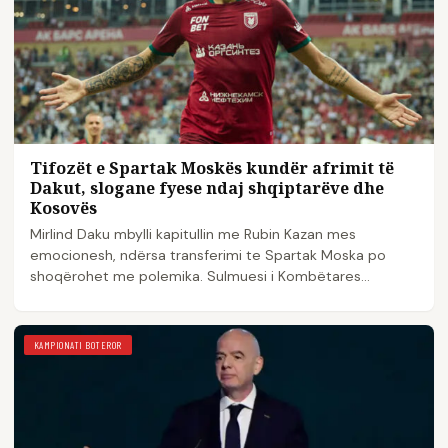
Tifozët e Spartak Moskës kundër afrimit të
Dakut, slogane fyese ndaj shqiptarëve dhe
Kosovës
Mirlind Daku mbylli kapitullin me Rubin Kazan mes
emocionesh, ndërsa transferimi te Spartak Moska po
shoqërohet me polemika. Sulmuesi i Kombëtares
shqiptare…
KAMPIONATI BOTEROR