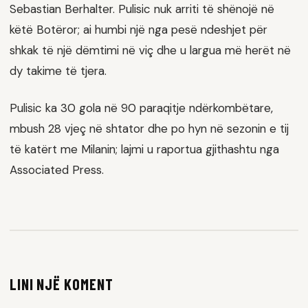
Sebastian Berhalter. Pulisic nuk arriti të shënojë në
këtë Botëror; ai humbi një nga pesë ndeshjet për
shkak të një dëmtimi në viç dhe u largua më herët në
dy takime të tjera.
Pulisic ka 30 gola në 90 paraqitje ndërkombëtare,
mbush 28 vjeç në shtator dhe po hyn në sezonin e tij
të katërt me Milanin; lajmi u raportua gjithashtu nga
Associated Press.
LINI NJË KOMENT