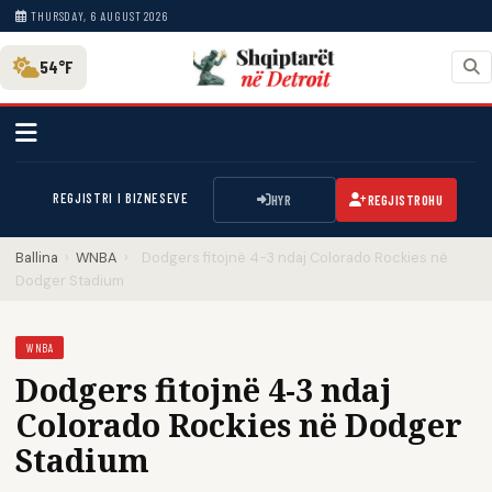
THURSDAY, 6 AUGUST 2026
54°F
REGJISTRI I BIZNESEVE
HYR
REGJISTROHU
Ballina
›
WNBA
›
Dodgers fitojnë 4-3 ndaj Colorado Rockies në
Dodger Stadium
WNBA
Dodgers fitojnë 4-3 ndaj
Colorado Rockies në Dodger
Stadium