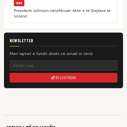
1965
Presidenti Johnson nënshkruan Aktin e të Drejtave të
Votimit.
NEWSLETTER
Merr lajmet e fundit direkt në email-in tënd.
REGJISTROHU