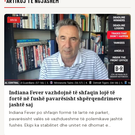
ARTIKUJ TË NGJASHËM
●
WNBA
Indiana Fever vazhdojnë të shfaqin lojë të
fortë në fushë pavarësisht shpërqendrimeve
jashtë saj
Indiana Fever po shfaqin formë të lartë në parket,
pavarësisht valës së vazhdueshme të polemikave jashtë
fushës. Ekipi ka stabilitet dhe unitet në dhomat e...