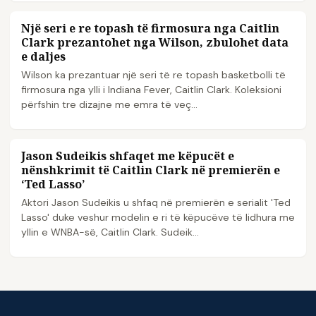
Një seri e re topash të firmosura nga Caitlin
WNBA
Clark prezantohet nga Wilson, zbulohet data
e daljes
Wilson ka prezantuar një seri të re topash basketbolli të
firmosura nga ylli i Indiana Fever, Caitlin Clark. Koleksioni
përfshin tre dizajne me emra të veç...
Jason Sudeikis shfaqet me këpucët e
WNBA
nënshkrimit të Caitlin Clark në premierën e
‘Ted Lasso’
Aktori Jason Sudeikis u shfaq në premierën e serialit 'Ted
Lasso' duke veshur modelin e ri të këpucëve të lidhura me
yllin e WNBA-së, Caitlin Clark. Sudeik...