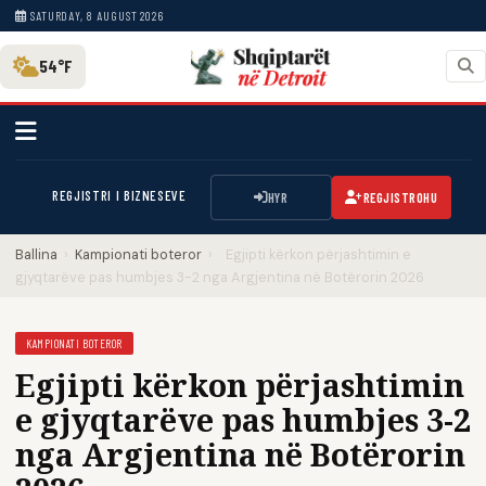
SATURDAY, 8 AUGUST 2026
54°F
REGJISTRI I BIZNESEVE
HYR
REGJISTROHU
Ballina
›
Kampionati boteror
›
Egjipti kërkon përjashtimin e
gjyqtarëve pas humbjes 3-2 nga Argjentina në Botërorin 2026
KAMPIONATI BOTEROR
Egjipti kërkon përjashtimin
e gjyqtarëve pas humbjes 3-2
nga Argjentina në Botërorin