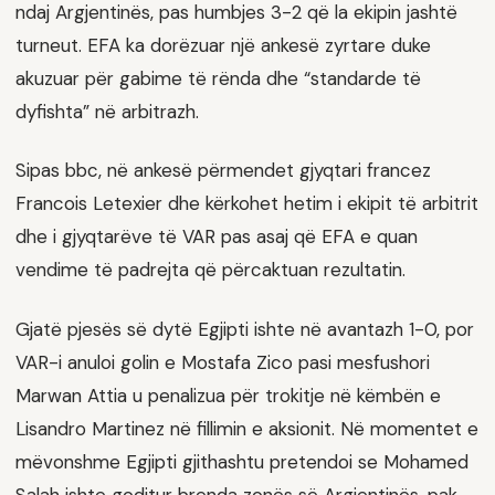
ndaj Argjentinës, pas humbjes 3-2 që la ekipin jashtë
turneut. EFA ka dorëzuar një ankesë zyrtare duke
akuzuar për gabime të rënda dhe “standarde të
dyfishta” në arbitrazh.
Sipas bbc, në ankesë përmendet gjyqtari francez
Francois Letexier dhe kërkohet hetim i ekipit të arbitrit
dhe i gjyqtarëve të VAR pas asaj që EFA e quan
vendime të padrejta që përcaktuan rezultatin.
Gjatë pjesës së dytë Egjipti ishte në avantazh 1-0, por
VAR-i anuloi golin e Mostafa Zico pasi mesfushori
Marwan Attia u penalizua për trokitje në këmbën e
Lisandro Martinez në fillimin e aksionit. Në momentet e
mëvonshme Egjipti gjithashtu pretendoi se Mohamed