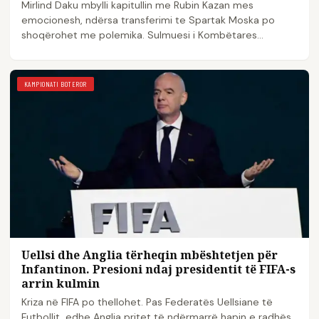
Mirlind Daku mbylli kapitullin me Rubin Kazan mes
emocionesh, ndërsa transferimi te Spartak Moska po
shoqërohet me polemika. Sulmuesi i Kombëtares
shqiptare…
KAMPIONATI BOTEROR
Uellsi dhe Anglia tërheqin mbështetjen për
Infantinon. Presioni ndaj presidentit të FIFA-s
arrin kulmin
Kriza në FIFA po thellohet. Pas Federatës Uellsiane të
Futbollit, edhe Anglia pritet të ndërmarrë hapin e radhës