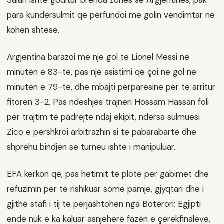
Salah ishte goditur brenda zonës së Argjentinës, pak
para kundërsulmit që përfundoi me golin vendimtar në
kohën shtesë.
Argjentina barazoi me një gol të Lionel Messi në
minutën e 83-të, pas një asistimi që çoi në gol në
minutën e 79-të, dhe mbajti përparësinë për të arritur
fitoren 3-2. Pas ndeshjes trajneri Hossam Hassan foli
për trajtim të padrejtë ndaj ekipit, ndërsa sulmuesi
Zico e përshkroi arbitrazhin si të pabarabartë dhe
shprehu bindjen se turneu ishte i manipuluar.
EFA kërkon që, pas hetimit të plotë për gabimet dhe
refuzimin për të rishikuar some pamje, gjyqtari dhe i
gjithë stafi i tij të përjashtohen nga Botërori; Egjipti
ende nuk e ka kaluar asnjëherë fazën e çerekfinaleve,