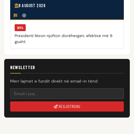
8 AUGUST 2026
1974
Presidenti Nixon njofton dorëheqjen; efektive më 9
gusht.
NEWSLETTER
Merr lajmet e fundit direkt në email-in tënd.
REGJISTROHU