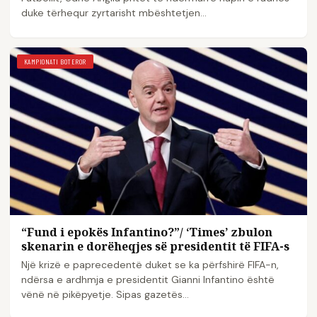
duke tërhequr zyrtarisht mbështetjen…
KAMPIONATI BOTEROR
“Fund i epokës Infantino?”/ ‘Times’ zbulon
skenarin e dorëheqjes së presidentit të FIFA-s
Një krizë e paprecedentë duket se ka përfshirë FIFA-n,
ndërsa e ardhmja e presidentit Gianni Infantino është
vënë në pikëpyetje. Sipas gazetës…