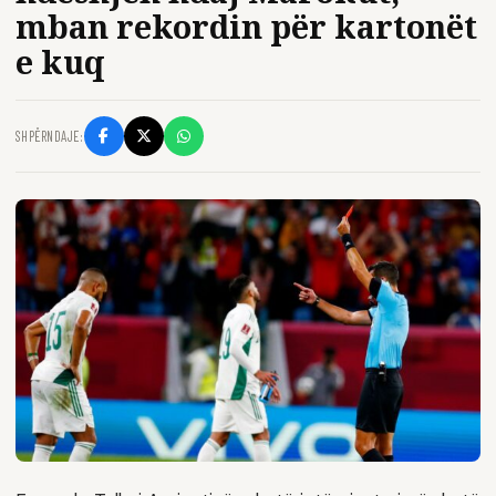
mban rekordin për kartonët
e kuq
SHPËRNDAJE: