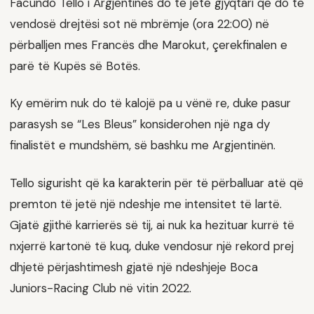
Facundo Tello i Argjentinës do të jetë gjyqtari që do të
vendosë drejtësi sot në mbrëmje (ora 22:00) në
përballjen mes Francës dhe Marokut, çerekfinalen e
parë të Kupës së Botës.
Ky emërim nuk do të kalojë pa u vënë re, duke pasur
parasysh se “Les Bleus” konsiderohen një nga dy
finalistët e mundshëm, së bashku me Argjentinën.
Tello sigurisht që ka karakterin për të përballuar atë që
premton të jetë një ndeshje me intensitet të lartë.
Gjatë gjithë karrierës së tij, ai nuk ka hezituar kurrë të
nxjerrë kartonë të kuq, duke vendosur një rekord prej
dhjetë përjashtimesh gjatë një ndeshjeje Boca
Juniors-Racing Club në vitin 2022.