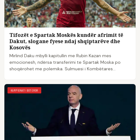
Tifozët e Spartak Moskës kundër afrimit të
Dakut, slogane fyese ndaj shqiptarëve dhe
Kosovës
Mirlind Daku mbylli kapitullin me Rubin Kazan mes
emocionesh, ndërsa transferimi te Spartak Moska po
shoqërohet me polemika. Sulmuesi i Kombëtares
shqiptare…
KAMPIONATI BOTEROR