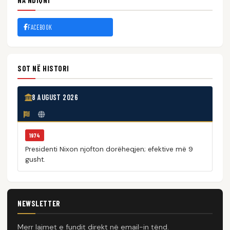
NA NDIQNI
FACEBOOK
SOT NË HISTORI
8 AUGUST 2026
1974
Presidenti Nixon njofton dorëheqjen; efektive më 9
gusht.
NEWSLETTER
Merr lajmet e fundit direkt në email-in tënd.