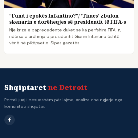
“Fund i epokës Infantino?”/ ‘Times’ zbulon
skenarin e dorëheqjes së presidentit të FIFA-s
Një krizë e paprecedentë duket se ka përfshirë FIFA-n,
ndërsa e ardhmja e presidentit Gianni Infantino është
vënë në pikëpyetje. Sipas gazetës…
Shqiptaret
ne Detroit
Portali juaj i besueshëm për lajme, analiza dhe ngjarje nga
komuniteti shqiptar.