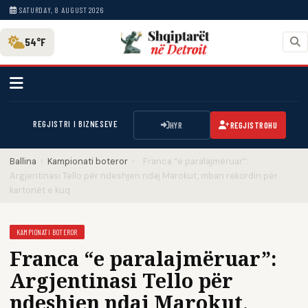
SATURDAY, 8 AUGUST 2026
54°F
REGJISTRI I BIZNESEVE
HYR
REGJISTROHU
Ballina
›
Kampionati boteror
›
Franca “e paralajmëruar”:
Argjentinasi Tello për ndeshjen ndaj Marokut, mban rekordin për
kartonët e kuq
KAMPIONATI BOTEROR
Franca “e paralajmëruar”:
Argjentinasi Tello për
ndeshjen ndaj Marokut,