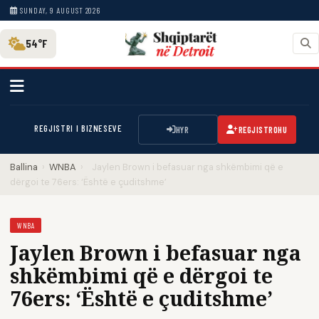
SUNDAY, 9 AUGUST 2026
54°F
REGJISTRI I BIZNESEVE
HYR
REGJISTROHU
Ballina
›
WNBA
›
Jaylen Brown i befasuar nga shkëmbimi që e
dërgoi te 76ers: ‘Është e çuditshme’
WNBA
Jaylen Brown i befasuar nga
shkëmbimi që e dërgoi te
76ers: ‘Është e çuditshme’