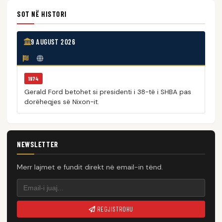
SOT NË HISTORI
9 AUGUST 2026
1974
Gerald Ford betohet si presidenti i 38-të i SHBA pas
dorëheqjes së Nixon-it.
NEWSLETTER
Merr lajmet e fundit direkt në email-in tënd.
REGJISTROHU