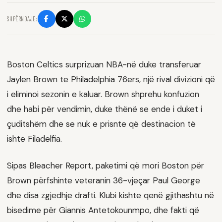
SHPËRNDAJE:
Boston Celtics surprizuan NBA-në duke transferuar
Jaylen Brown te Philadelphia 76ers, një rival divizioni që
i eliminoi sezonin e kaluar. Brown shprehu konfuzion
dhe habi për vendimin, duke thënë se ende i duket i
çuditshëm dhe se nuk e prisnte që destinacion të
ishte Filadelfia.
Sipas Bleacher Report, paketimi që mori Boston për
Brown përfshinte veteranin 36-vjeçar Paul George
dhe disa zgjedhje drafti. Klubi kishte qenë gjithashtu në
bisedime për Giannis Antetokounmpo, dhe fakti që