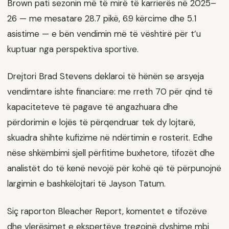
Brown pati sezonin më të mirë të karrierës në 2025–
26 — me mesatare 28.7 pikë, 6.9 kërcime dhe 5.1
asistime — e bën vendimin më të vështirë për t’u
kuptuar nga perspektiva sportive.
Drejtori Brad Stevens deklaroi të hënën se arsyeja
vendimtare ishte financiare: me rreth 70 për qind të
kapaciteteve të pagave të angazhuara dhe
përdorimin e lojës të përqendruar tek dy lojtarë,
skuadra shihte kufizime në ndërtimin e rosterit. Edhe
nëse shkëmbimi sjell përfitime buxhetore, tifozët dhe
analistët do të kenë nevojë për kohë që të përpunojnë
largimin e bashkëlojtari të Jayson Tatum.
Siç raporton Bleacher Report, komentet e tifozëve
dhe vlerësimet e ekspertëve tregojnë dyshime mbi