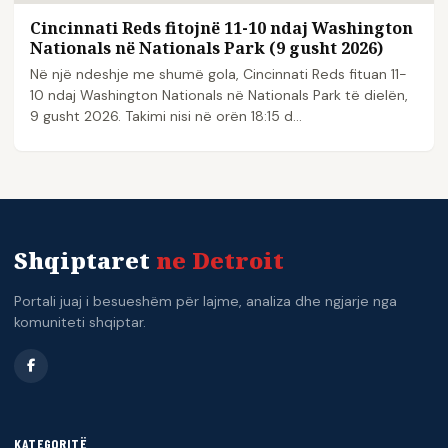
Cincinnati Reds fitojnë 11-10 ndaj Washington
Nationals në Nationals Park (9 gusht 2026)
Në një ndeshje me shumë gola, Cincinnati Reds fituan 11-
10 ndaj Washington Nationals në Nationals Park të dielën,
9 gusht 2026. Takimi nisi në orën 18:15 d...
Shqiptaret
ne Detroit
Portali juaj i besueshëm për lajme, analiza dhe ngjarje nga
komuniteti shqiptar.
KATEGORITË