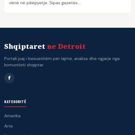
vënë në pikëpyetje. Sipas gazetës…
Shqiptaret
ne Detroit
Portali juaj i besueshëm për lajme, analiza dhe ngjarje nga
komuniteti shqiptar.
KATEGORITË
Amerika
Arte