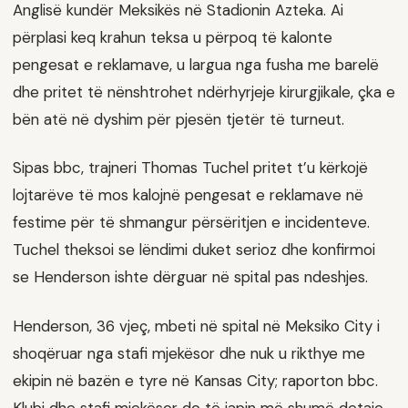
Anglisë kundër Meksikës në Stadionin Azteka. Ai
përplasi keq krahun teksa u përpoq të kalonte
pengesat e reklamave, u largua nga fusha me barelë
dhe pritet të nënshtrohet ndërhyrjeje kirurgjikale, çka e
bën atë në dyshim për pjesën tjetër të turneut.
Sipas bbc, trajneri Thomas Tuchel pritet t’u kërkojë
lojtarëve të mos kalojnë pengesat e reklamave në
festime për të shmangur përsëritjen e incidenteve.
Tuchel theksoi se lëndimi duket serioz dhe konfirmoi
se Henderson ishte dërguar në spital pas ndeshjes.
Henderson, 36 vjeç, mbeti në spital në Meksiko City i
shoqëruar nga stafi mjekësor dhe nuk u rikthye me
ekipin në bazën e tyre në Kansas City; raporton bbc.