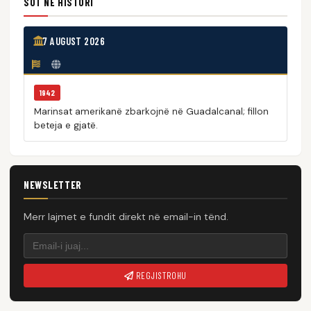
SOT NË HISTORI
7 AUGUST 2026
1942
Marinsat amerikanë zbarkojnë në Guadalcanal; fillon
beteja e gjatë.
NEWSLETTER
Merr lajmet e fundit direkt në email-in tënd.
REGJISTROHU