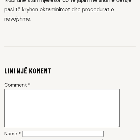
Klubi dhe stafi mjekësor do të japin më shumë detaje
pasi të kryhen ekzaminimet dhe procedurat e
nevojshme.
LINI NJË KOMENT
Comment
*
Name
*