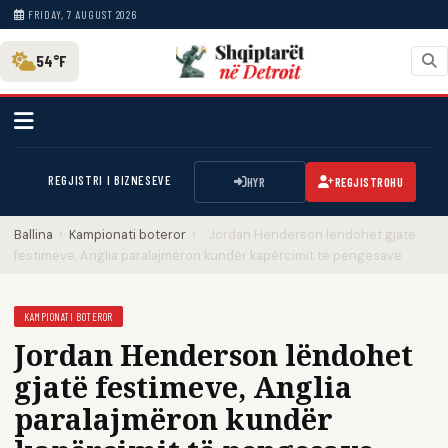
FRIDAY, 7 AUGUST 2026
54°F
REGJISTRI I BIZNESEVE
HYR
REGJISTROHU
Ballina
›
Kampionati boteror
›
Jordan Henderson lëndohet gjatë
festimeve, Anglia paralajmëron kundër kapërcimit të pengesave
KAMPIONATI BOTEROR
Jordan Henderson lëndohet
gjatë festimeve, Anglia
paralajmëron kundër