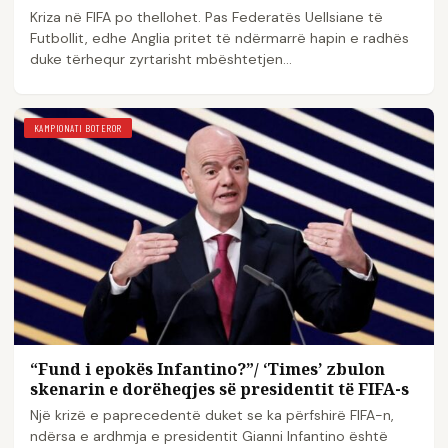
Kriza në FIFA po thellohet. Pas Federatës Uellsiane të
Futbollit, edhe Anglia pritet të ndërmarrë hapin e radhës
duke tërhequr zyrtarisht mbështetjen…
KAMPIONATI BOTEROR
“Fund i epokës Infantino?”/ ‘Times’ zbulon
skenarin e dorëheqjes së presidentit të FIFA-s
Një krizë e paprecedentë duket se ka përfshirë FIFA-n,
ndërsa e ardhmja e presidentit Gianni Infantino është