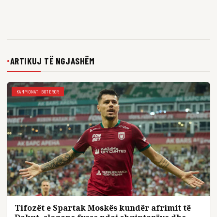
ARTIKUJ TË NGJASHËM
●
KAMPIONATI BOTEROR
Tifozët e Spartak Moskës kundër afrimit të