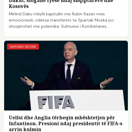
Dakut, slogane fyese ndaj shqiptarëve dhe
Kosovës
Mirlind Daku mbylli kapitullin me Rubin Kazan mes
emocionesh, ndërsa transferimi te Spartak Moska po
shoqërohet me polemika. Sulmuesi i Kombëtares
shqiptare…
KAMPIONATI BOTEROR
Uellsi dhe Anglia tërheqin mbështetjen për
Infantinon. Presioni ndaj presidentit të FIFA-s
arrin kulmin