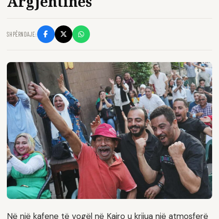
Argjentinës
SHPËRNDAJE:
Në një kafene të vogël në Kajro u krijua një atmosferë