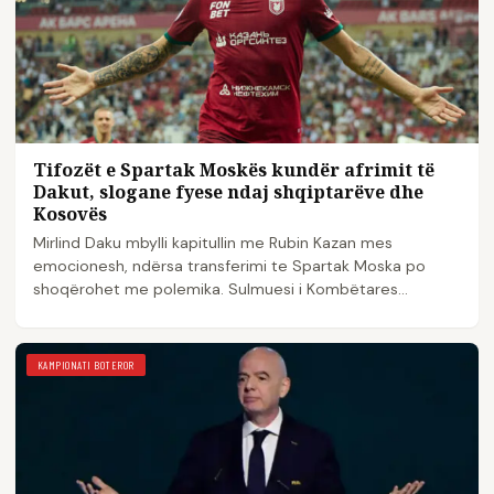
Tifozët e Spartak Moskës kundër afrimit të
Dakut, slogane fyese ndaj shqiptarëve dhe
Kosovës
Mirlind Daku mbylli kapitullin me Rubin Kazan mes
emocionesh, ndërsa transferimi te Spartak Moska po
shoqërohet me polemika. Sulmuesi i Kombëtares
shqiptare…
KAMPIONATI BOTEROR