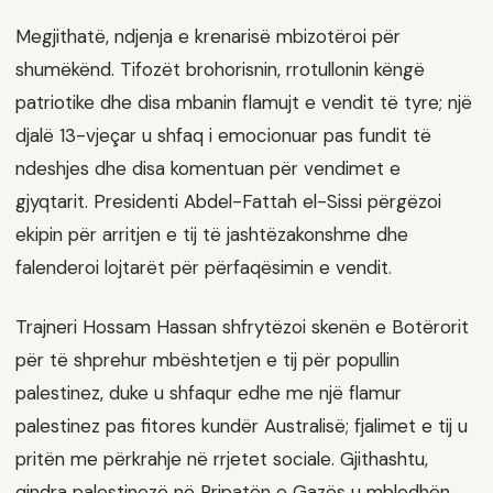
Megjithatë, ndjenja e krenarisë mbizotëroi për
shumëkënd. Tifozët brohorisnin, rrotullonin këngë
patriotike dhe disa mbanin flamujt e vendit të tyre; një
djalë 13-vjeçar u shfaq i emocionuar pas fundit të
ndeshjes dhe disa komentuan për vendimet e
gjyqtarit. Presidenti Abdel-Fattah el-Sissi përgëzoi
ekipin për arritjen e tij të jashtëzakonshme dhe
falenderoi lojtarët për përfaqësimin e vendit.
Trajneri Hossam Hassan shfrytëzoi skenën e Botërorit
për të shprehur mbështetjen e tij për popullin
palestinez, duke u shfaqur edhe me një flamur
palestinez pas fitores kundër Australisë; fjalimet e tij u
pritën me përkrahje në rrjetet sociale. Gjithashtu,
qindra palestinezë në Rripatën e Gazës u mblodhën