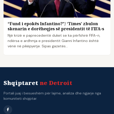
“Fund i epokës Infantino?”/ ‘Times’ zbulon
skenarin e dorëheqjes së presidentit të FIFA-s
Një krizë e paprecedentë duket se ka përfshirë FIFA-n,
ndërsa e ardhmja e presidentit Gianni Infantino është
vënë në pikëpyetje. Sipas gazetës…
Shqiptaret
ne Detroit
Portali juaj i besueshëm për lajme, analiza dhe ngjarje nga
komuniteti shqiptar.