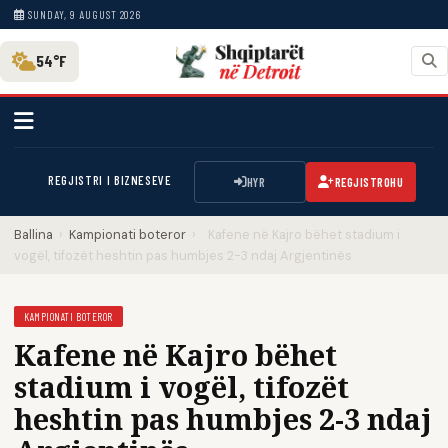
SUNDAY, 9 AUGUST 2026
54°F
REGJISTRI I BIZNESEVE
HYR
REGJISTROHU
Ballina
›
Kampionati boteror
›
Kafene në Kajro bëhet stadium i
vogël, tifozët heshtin pas humbjes 2-3 ndaj Argjentinës
KAMPIONATI BOTEROR
Kafene në Kajro bëhet
stadium i vogël, tifozët
heshtin pas humbjes 2-3 ndaj