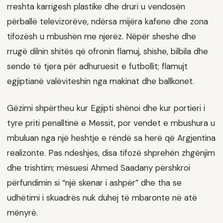
rreshta karrigesh plastike dhe druri u vendosën
përballë televizorëve, ndërsa mijëra kafene dhe zona
tifozësh u mbushën me njerëz. Nëpër sheshe dhe
rrugë dilnin shitës që ofronin flamuj, shishe, bilbila dhe
sende të tjera për adhuruesit e futbollit; flamujt
egjiptianë valëviteshin nga makinat dhe ballkonet.
Gëzimi shpërtheu kur Egjipti shënoi dhe kur portieri i
tyre priti penalltinë e Messit, por vendet e mbushura u
mbuluan nga një heshtje e rëndë sa herë që Argjentina
realizonte. Pas ndeshjes, disa tifozë shprehën zhgënjim
dhe trishtim; mësuesi Ahmed Saadany përshkroi
përfundimin si “një skenar i ashpër” dhe tha se
udhëtimi i skuadrës nuk duhej të mbaronte në atë
mënyrë.