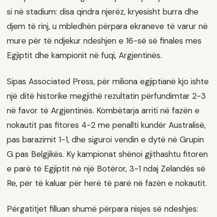
si në stadium: disa qindra njerëz, kryesisht burra dhe
djem të rinj, u mbledhën përpara ekraneve të varur në
mure për të ndjekur ndeshjen e 16-së së finales mes
Egjiptit dhe kampionit në fuqi, Argjentinës.
Sipas Associated Press, për miliona egjiptianë kjo ishte
një ditë historike megjithë rezultatin përfundimtar 2-3
në favor të Argjentinës. Kombëtarja arriti në fazën e
nokautit pas fitores 4-2 me penallti kundër Australisë,
pas barazimit 1-1, dhe siguroi vendin e dytë në Grupin
G pas Belgjikës. Ky kampionat shënoi gjithashtu fitoren
e parë të Egjiptit në një Botëror, 3-1 ndaj Zelandës së
Re, për të kaluar për herë të parë në fazën e nokautit.
Përgatitjet filluan shumë përpara nisjes së ndeshjes: