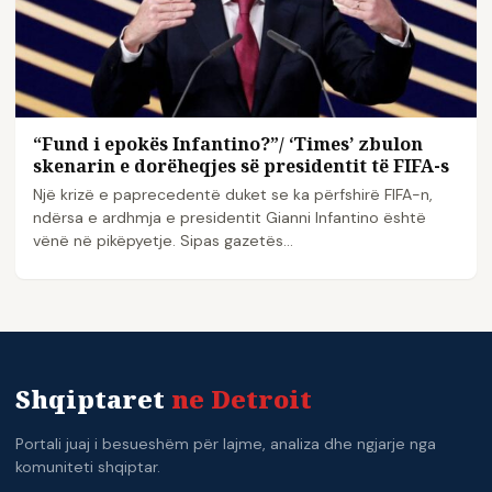
“Fund i epokës Infantino?”/ ‘Times’ zbulon
skenarin e dorëheqjes së presidentit të FIFA-s
Një krizë e paprecedentë duket se ka përfshirë FIFA-n,
ndërsa e ardhmja e presidentit Gianni Infantino është
vënë në pikëpyetje. Sipas gazetës…
Shqiptaret
ne Detroit
Portali juaj i besueshëm për lajme, analiza dhe ngjarje nga
komuniteti shqiptar.