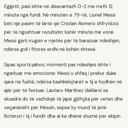
Egjiptit, pasi ishte në disavantazh 0-2 me rreth 12
minuta nga fundi. Në minutën e 79-të, Lionel Messi
bëri një pasim të lartë që Cristian Romero shfrytëzoi
për të ngushtuar rezultatin; katër minuta më vonë
Messi gjeti rrugën e rrjetës për të barazuar ndeshjen,
ndërsa goli i fitores erdhi në kohën shtesë.
Sipas sports.yahoo, momenti pas ndeshjes ishte i
ngarkuar me emocione: Messi u shfaq i prekur duke
qarë në fushë, ndërsa bashkëlojtarët e tij e hodhën në
ajër për të festuar. Lautaro Martínez deklaroi se
skuadra do të vazhdojë të japë gjithçka për veten dhe
veçanërisht për Messin, sepse ky mund të jetë
Botërori i tij i fundit dhe ai ka dhënë shumë për ekipin.