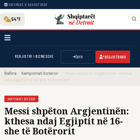
SATURDAY, 8 AUGUST 2026
54°F
REGJISTRI I BIZNESEVE
HYR
REGJISTROHU
Ballina
›
Kampionati boteror
›
Messi shpëton Argjentinën: kthesa
ndaj Egjiptit në 16-she të Botërorit
KAMPIONATI BOTEROR
Messi shpëton Argjentinën:
kthesa ndaj Egjiptit në 16-
she të Botërorit