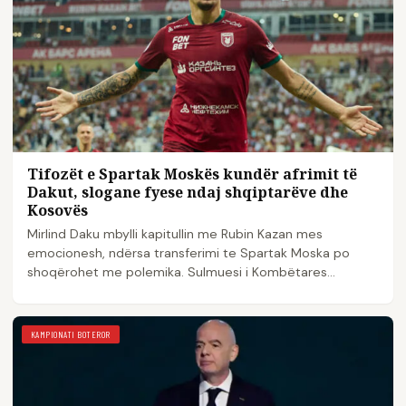
Tifozët e Spartak Moskës kundër afrimit të
Dakut, slogane fyese ndaj shqiptarëve dhe
Kosovës
Mirlind Daku mbylli kapitullin me Rubin Kazan mes
emocionesh, ndërsa transferimi te Spartak Moska po
shoqërohet me polemika. Sulmuesi i Kombëtares
shqiptare…
KAMPIONATI BOTEROR