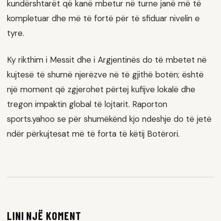
kundërshtarët që kanë mbetur në turne janë më të
kompletuar dhe më të fortë për të sfiduar nivelin e
tyre.
Ky rikthim i Messit dhe i Argjentinës do të mbetet në
kujtesë të shumë njerëzve në të gjithë botën; është
një moment që zgjerohet përtej kufijve lokalë dhe
tregon impaktin global të lojtarit. Raporton
sports.yahoo se për shumëkënd kjo ndeshje do të jetë
ndër përkujtesat më të forta të këtij Botërori.
LINI NJË KOMENT