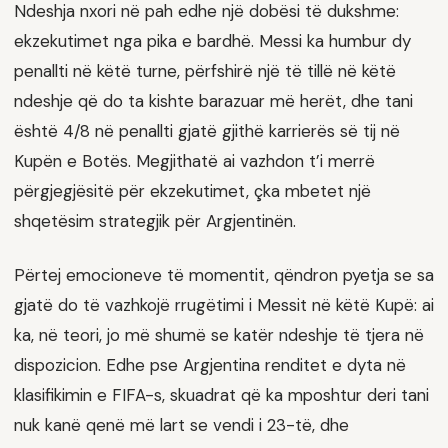
Ndeshja nxori në pah edhe një dobësi të dukshme:
ekzekutimet nga pika e bardhë. Messi ka humbur dy
penallti në këtë turne, përfshirë një të tillë në këtë
ndeshje që do ta kishte barazuar më herët, dhe tani
është 4/8 në penallti gjatë gjithë karrierës së tij në
Kupën e Botës. Megjithatë ai vazhdon t’i merrë
përgjegjësitë për ekzekutimet, çka mbetet një
shqetësim strategjik për Argjentinën.
Përtej emocioneve të momentit, qëndron pyetja se sa
gjatë do të vazhkojë rrugëtimi i Messit në këtë Kupë: ai
ka, në teori, jo më shumë se katër ndeshje të tjera në
dispozicion. Edhe pse Argjentina renditet e dyta në
klasifikimin e FIFA-s, skuadrat që ka mposhtur deri tani
nuk kanë qenë më lart se vendi i 23-të, dhe