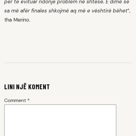
për të evituar ndonjë problem në shtesë. E dimë se
sa më afër finales shkojmë aq më e vështirë bëhet
”,
tha Merino.
LINI NJË KOMENT
Comment
*