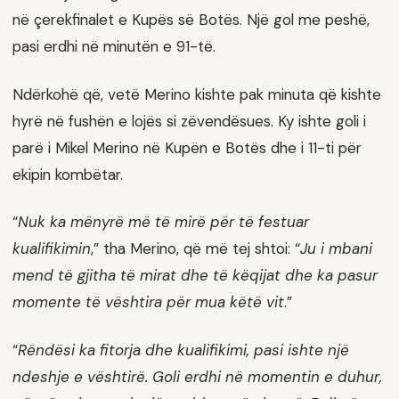
në çerekfinalet e Kupës së Botës. Një gol me peshë,
pasi erdhi në minutën e 91-të.
Ndërkohë që, vetë Merino kishte pak minuta që kishte
hyrë në fushën e lojës si zëvendësues. Ky ishte goli i
parë i Mikel Merino në Kupën e Botës dhe i 11-ti për
ekipin kombëtar.
“
Nuk ka mënyrë më të mirë për të festuar
kualifikimin
,” tha Merino, që më tej shtoi: “
Ju i mbani
mend të gjitha të mirat dhe të këqijat dhe ka pasur
momente të vështira për mua këtë vit
.”
“
Rëndësi ka fitorja dhe kualifikimi, pasi ishte një
ndeshje e vështirë. Goli erdhi në momentin e duhur,