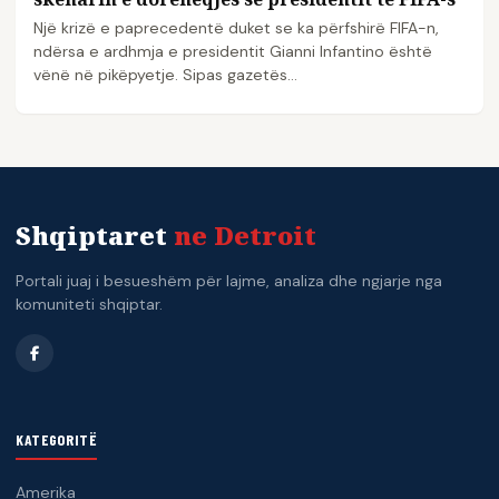
Një krizë e paprecedentë duket se ka përfshirë FIFA-n,
ndërsa e ardhmja e presidentit Gianni Infantino është
vënë në pikëpyetje. Sipas gazetës…
Shqiptaret
ne Detroit
Portali juaj i besueshëm për lajme, analiza dhe ngjarje nga
komuniteti shqiptar.
KATEGORITË
Amerika