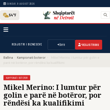
SUNDAY, 9 AUGUST 2026
54°F
REGJISTRI I BIZNESEVE
HYR
REGJISTROHU
Ballina
›
Kampionati boteror
›
Mikel Merino: I lumtur për golin e
parë në botëror, por rëndësi ka kualifikimi
KAMPIONATI BOTEROR
Mikel Merino: I lumtur për
golin e parë në botëror, por
rëndësi ka kualifikimi