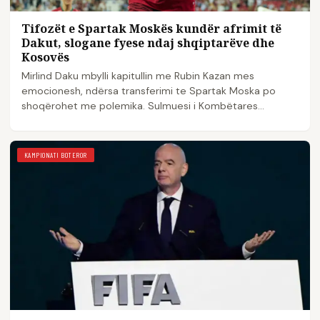
Tifozët e Spartak Moskës kundër afrimit të
Dakut, slogane fyese ndaj shqiptarëve dhe
Kosovës
Mirlind Daku mbylli kapitullin me Rubin Kazan mes
emocionesh, ndërsa transferimi te Spartak Moska po
shoqërohet me polemika. Sulmuesi i Kombëtares
shqiptare…
KAMPIONATI BOTEROR