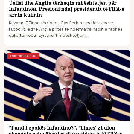
Uellsi dhe Anglia tërheqin mbështetjen për
Infantinon. Presioni ndaj presidentit të FIFA-s
arrin kulmin
Kriza në FIFA po thellohet. Pas Federatës Uellsiane të
Futbollit, edhe Anglia pritet të ndërmarrë hapin e radhës
duke tërhequr zyrtarisht mbështetjen…
KAMPIONATI BOTEROR
“Fund i epokës Infantino?”/ ‘Times’ zbulon
skenarin e dorëheqjes së presidentit të FIFA-s