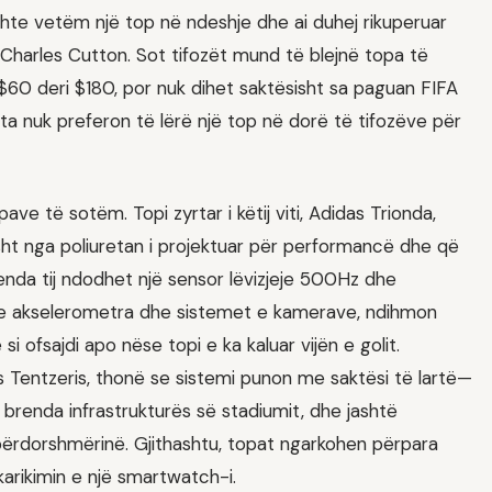
shte vetëm një top në ndeshje dhe ai duhej rikuperuar
it Charles Cutton. Sot tifozët mund të blejnë topa të
$60 deri $180, por nuk dihet saktësisht sa paguan FIFA
ta nuk preferon të lërë një top në dorë të tifozëve për
e të sotëm. Topi zyrtar i këtij viti, Adidas Trionda,
sht nga poliuretan i projektuar për performancë dhe që
renda tij ndodhet një sensor lëvizjeje 500Hz dhe
me akselerometra dhe sistemet e kamerave, ndihmon
i ofsajdi apo nëse topi e ka kaluar vijën e golit.
Tentzeris, thonë se sistemi punon me saktësi të lartë—
 brenda infrastrukturës së stadiumit, dhe jashtë
ërdorshmërinë. Gjithashtu, topat ngarkohen përpara
arikimin e një smartwatch-i.