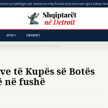
ktligjin për sanksione ndaj Rusisë të promovuar nga Lindsey Graham
•
SPORTI
SHËRBIMET
ës së Botës kthehen menjëherë në fushë
ve të Kupës së Botës
 në fushë