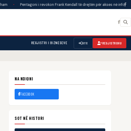
Pentagoni i revokon Frank Kendall të drejtën për akses në informacione të klas
REGJISTRI I BIZNESEVE
HYR
REGJISTROHU
NA NDIQNI
FACEBOOK
SOT NË HISTORI