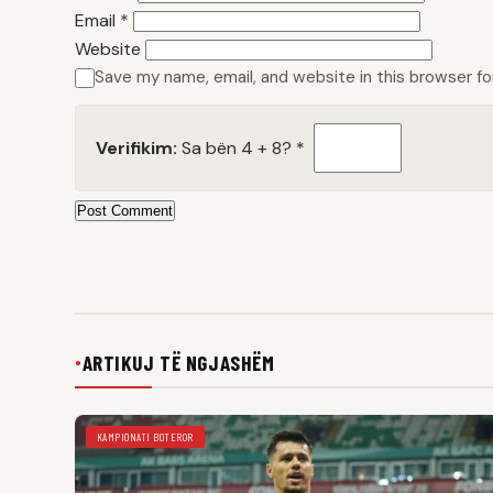
Email
*
Website
Save my name, email, and website in this browser f
Verifikim:
Sa bën 4 + 8?
*
Post Comment
ARTIKUJ TË NGJASHËM
●
KAMPIONATI BOTEROR