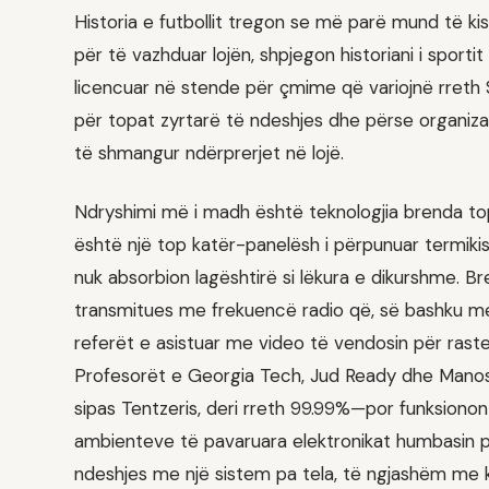
Historia e futbollit tregon se më parë mund të ki
për të vazhduar lojën, shpjegon historiani i sport
licencuar në stende për çmime që variojnë rreth 
për topat zyrtarë të ndeshjes dhe përse organiza
të shmangur ndërprerjet në lojë.
Ndryshimi më i madh është teknologjia brenda topav
është një top katër-panelësh i përpunuar termiki
nuk absorbion lagështirë si lëkura e dikurshme. B
transmitues me frekuencë radio që, së bashku 
referët e asistuar me video të vendosin për raste s
Profesorët e Georgia Tech, Jud Ready dhe Manos 
sipas Tentzeris, deri rreth 99.99%—por funksionon
ambienteve të pavaruara elektronikat humbasin p
ndeshjes me një sistem pa tela, të ngjashëm me k