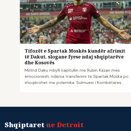
Tifozët e Spartak Moskës kundër afrimit
të Dakut, slogane fyese ndaj shqiptarëve
dhe Kosovës
Mirlind Daku mbylli kapitullin me Rubin Kazan mes
emocionesh, ndërsa transferimi te Spartak Moska po
shoqërohet me polemika. Sulmuesi i Kombëtares
shqiptare…
Shqiptaret
ne Detroit