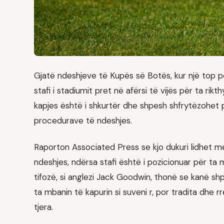
Gjatë ndeshjeve të Kupës së Botës, kur një top pë
stafi i stadiumit pret në afërsi të vijës për ta rik
kapjes është i shkurtër dhe shpesh shfrytëzohet pë
procedurave të ndeshjes.
Raporton Associated Press se kjo dukuri lidhet me
ndeshjes, ndërsa stafi është i pozicionuar për ta
tifozë, si anglezi Jack Goodwin, thonë se kanë 
ta mbanin të kapurin si suveni r, por tradita dhe 
tjera.