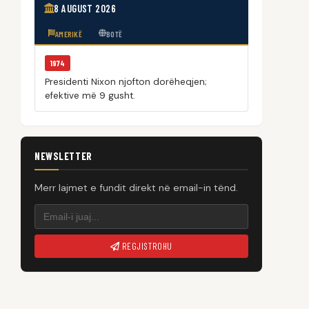
8 AUGUST 2026
AMERIKË
BOTË
1974
Presidenti Nixon njofton dorëheqjen;
efektive më 9 gusht.
NEWSLETTER
Merr lajmet e fundit direkt në email-in tënd.
REGJISTROHU