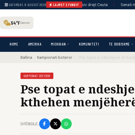
etet sociale për një tjetër kalim masiv drejt Ceuta
•
Senati miraton proje
SATURDAY, 8 AUGUST 2026
LAJMET E FUNDIT
54°F
Detroit
HOME
AMERIKA
MICHIGAN
KOMUNITETI
TE DOBISHME
Ballina
›
Kampionati boteror
›
Pse topat e ndeshjeve të Kup
KAMPIONATI BOTEROR
Pse topat e ndeshje
kthehen menjëherë
SHPËRNDAJE: