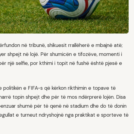
rfundon në tribunë, shikuesit rrallëherë e mbajnë atë;
thyer shpejt në lojë. Për shumicën e tifozëve, momenti i
r një selfie, por kthimi i topit në fushë është pjesë e
 politikën e FIFA-s që kërkon rikthimin e topave të
 marrë topin shpejt dhe për të mos ndërprerë lojën. Disa
shpenzuar shumë për të qenë në stadium dhe do të donin
rregullat e turneut ndryshojnë nga praktikat e sporteve të