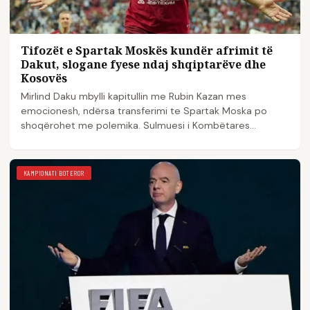
Tifozët e Spartak Moskës kundër afrimit të
Dakut, slogane fyese ndaj shqiptarëve dhe
Kosovës
Mirlind Daku mbylli kapitullin me Rubin Kazan mes
emocionesh, ndërsa transferimi te Spartak Moska po
shoqërohet me polemika. Sulmuesi i Kombëtares
shqiptare…
KAMPIONATI BOTEROR