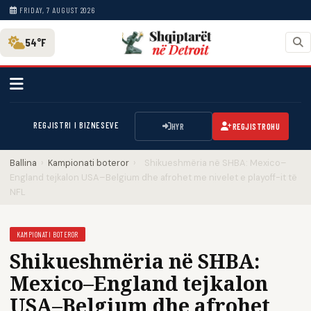
FRIDAY, 7 AUGUST 2026
54°F
REGJISTRI I BIZNESEVE
HYR
REGJISTROHU
Ballina
›
Kampionati boteror
›
Shikueshmëria në SHBA: Mexico–
England tejkalon USA–Belgium dhe afrohet me nivelet e playoff-it të
NFL
KAMPIONATI BOTEROR
Shikueshmëria në SHBA:
Mexico–England tejkalon
USA–Belgium dhe afrohet