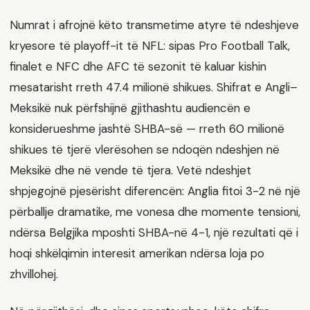
Numrat i afrojnë këto transmetime atyre të ndeshjeve
kryesore të playoff-it të NFL: sipas Pro Football Talk,
finalet e NFC dhe AFC të sezonit të kaluar kishin
mesatarisht rreth 47.4 milionë shikues. Shifrat e Angli–
Meksikë nuk përfshijnë gjithashtu audiencën e
konsiderueshme jashtë SHBA-së — rreth 60 milionë
shikues të tjerë vlerësohen se ndoqën ndeshjen në
Meksikë dhe në vende të tjera. Vetë ndeshjet
shpjegojnë pjesërisht diferencën: Anglia fitoi 3-2 në një
përballje dramatike, me vonesa dhe momente tensioni,
ndërsa Belgjika mposhti SHBA-në 4-1, një rezultati që i
hoqi shkëlqimin interesit amerikan ndërsa loja po
zhvillohej.