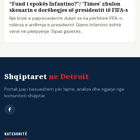
“Fund i epokës Infantino?”/ ‘Times’ zbulon
skenarin e dorëheqjes së presidentit të FIFA-s
Një krizë e paprecedentë duket se ka përfshirë FIFA-n,
ndërsa e ardhmja e presidentit Gianni Infantino është
vënë në pikëpyetje. Sipas gazetës…
Shqiptaret
ne Detroit
Portali juaj i besueshëm për lajme, analiza dhe ngjarje nga
komuniteti shqiptar.
KATEGORITË