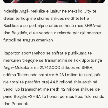
Ndeshja Angli–Meksikë e luajtur në Meksiko City të
dielën tërhoqi më shumë shikues në Shtetet e
Bashkuara se përballja e ditës së hënë mes SHBA-së
dhe Belgjikës, duke vendosur rekorde për një ndeshje
futbolli në tregun amerikan.
Raporton sports.yahoo se shifrat e publikuara të
mërkurën tregojnë se transmetimi në Fox Sports nga
Angli–Meksikë arriti 21,742,000 shikues në SHBA,
ndërsa Telemundo shtoi rreth 23.1 milion të tjerë, për
një total të përafërt prej 44.8 milionë shikuesish në
vend. Kjo krahasohet me rreth 42 milionë shikues që
panë Belgjikë–SHBA të hënën përmes Fox, Telemundo
dhe Peacock.