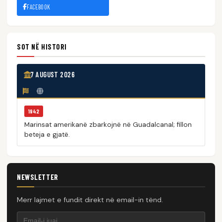
FACEBOOK
SOT NË HISTORI
7 AUGUST 2026
1942
Marinsat amerikanë zbarkojnë në Guadalcanal; fillon
beteja e gjatë.
NEWSLETTER
Merr lajmet e fundit direkt në email-in tënd.