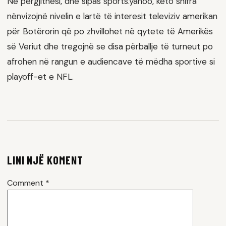
Në përgjithësi, dhe sipas sports.yahoo, këto shifra
nënvizojnë nivelin e lartë të interesit televiziv amerikan
për Botërorin që po zhvillohet në qytete të Amerikës
së Veriut dhe tregojnë se disa përballje të turneut po
afrohen në rangun e audiencave të mëdha sportive si
playoff-et e NFL.
LINI NJË KOMENT
Comment
*