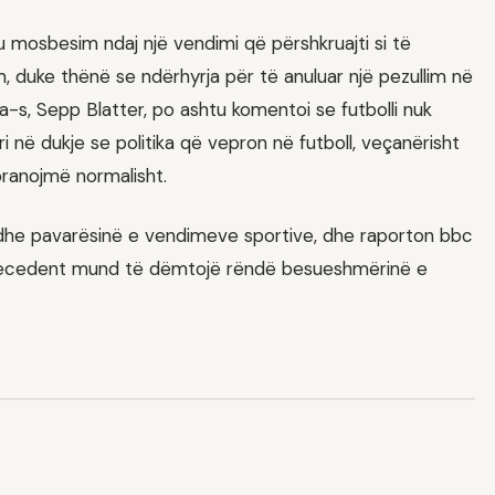
u mosbesim ndaj një vendimi që përshkruajti si të
duke thënë se ndërhyrja për të anuluar një pezullim në
ifa-s, Sepp Blatter, po ashtu komentoi se futbolli nuk
ri në dukje se politika që vepron në futboll, veçanërisht
pranojmë normalisht.
n dhe pavarësinë e vendimeve sportive, dhe raporton bbc
 precedent mund të dëmtojë rëndë besueshmërinë e