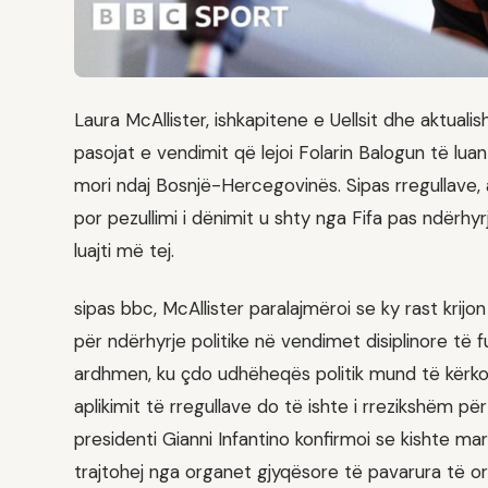
Laura McAllister, ishkapitene e Uellsit dhe aktua
pasojat e vendimit që lejoi Folarin Balogun të lu
mori ndaj Bosnjë-Hercegovinës. Sipas rregullave, 
por pezullimi i dënimit u shty nga Fifa pas ndërh
luajti më tej.
sipas bbc, McAllister paralajmëroi se ky rast kri
për ndërhyrje politike në vendimet disiplinore të f
ardhmen, ku çdo udhëheqës politik mund të kërkoj
aplikimit të rregullave do të ishte i rrezikshëm për
presidenti Gianni Infantino konfirmoi se kishte m
trajtohej nga organet gjyqësore të pavarura të or