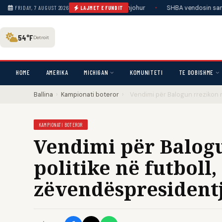
rsona në bord, gjendja e tyre e panjohur
•
SHBA vendosin sanksione të re
FRIDAY, 7 AUGUST 2026
LAJMET E FUNDIT
54°F
Detroit
HOME
AMERIKA
MICHIGAN
KOMUNITETI
TE DOBISHME
Ballina
›
Kampionati boteror
›
Vendimi për Balogun rrezikon n
KAMPIONATI BOTEROR
Vendimi për Balog
politike në futboll
zëvendëspresidentj