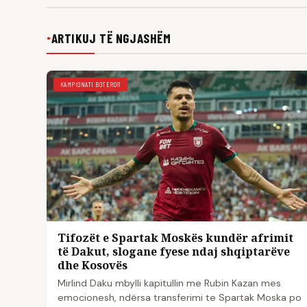
ARTIKUJ TË NGJASHËM
●
KAMPIONATI BOTEROR
Tifozët e Spartak Moskës kundër afrimit
të Dakut, slogane fyese ndaj shqiptarëve
dhe Kosovës
Mirlind Daku mbylli kapitullin me Rubin Kazan mes
emocionesh, ndërsa transferimi te Spartak Moska po