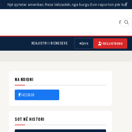
etar amerikan, Reza Valizadeh, nga burgu Evin raporton për kushtet dhe frikë
REGJISTRI I BIZNESEVE
HYR
REGJISTROHU
NA NDIQNI
FACEBOOK
SOT NË HISTORI