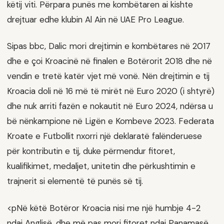
këtij viti. Përpara punës me kombëtaren ai kishte
drejtuar edhe klubin Al Ain në UAE Pro League.
Sipas bbc, Dalic mori drejtimin e kombëtares në 2017
dhe e çoi Kroacinë në finalen e Botërorit 2018 dhe në
vendin e tretë katër vjet më vonë. Nën drejtimin e tij
Kroacia doli në 16 më të mirët në Euro 2020 (i shtyrë)
dhe nuk arriti fazën e nokautit në Euro 2024, ndërsa u
bë nënkampione në Ligën e Kombeve 2023. Federata
Kroate e Futbollit nxorri një deklaratë falënderuese
për kontributin e tij, duke përmendur fitoret,
kualifikimet, medaljet, unitetin dhe përkushtimin e
trajnerit si elementë të punës së tij.
<pNë këtë Botëror Kroacia nisi me një humbje 4-2
ndaj Anglisë, dhe më pas mori fitoret ndaj Panamasë