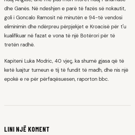
dhe Ganës. Në ndeshjen e parë të fazës së nokautit,
goli i Goncalo Ramosit në minutën e 94-të vendosi
eliminimin dhe ndërpreu përpjekjet e Kroacisë për t'u
kualifikuar në fazat e vona të një Botërori për të
tretën radhë.
Kapiteni Luka Modric, 40 vjeç, ka shumë gjasa që të
ketë luajtur turneun e tij të fundit të madh, dhe nis një
epokë e re për përfaqësuesen, raporton bbc.
LINI NJË KOMENT