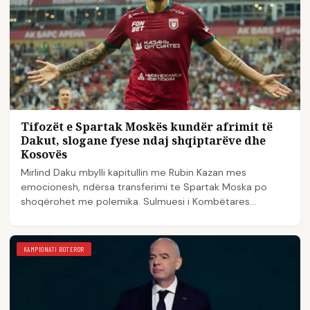
Tifozët e Spartak Moskës kundër afrimit të
Dakut, slogane fyese ndaj shqiptarëve dhe
Kosovës
Mirlind Daku mbylli kapitullin me Rubin Kazan mes
emocionesh, ndërsa transferimi te Spartak Moska po
shoqërohet me polemika. Sulmuesi i Kombëtares
shqiptare…
KAMPIONATI BOTEROR