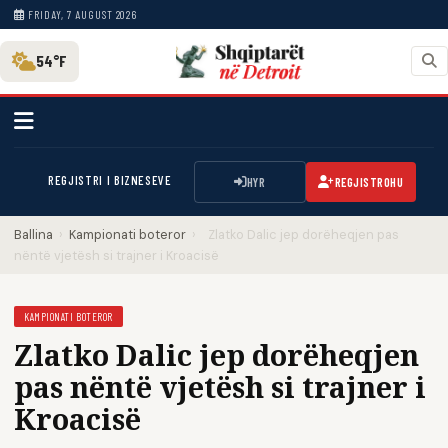
FRIDAY, 7 AUGUST 2026
54°F
REGJISTRI I BIZNESEVE
HYR
REGJISTROHU
Ballina
›
Kampionati boteror
›
Zlatko Dalic jep dorëheqjen pas
nëntë vjetësh si trajner i Kroacisë
KAMPIONATI BOTEROR
Zlatko Dalic jep dorëheqjen
pas nëntë vjetësh si trajner i
Kroacisë