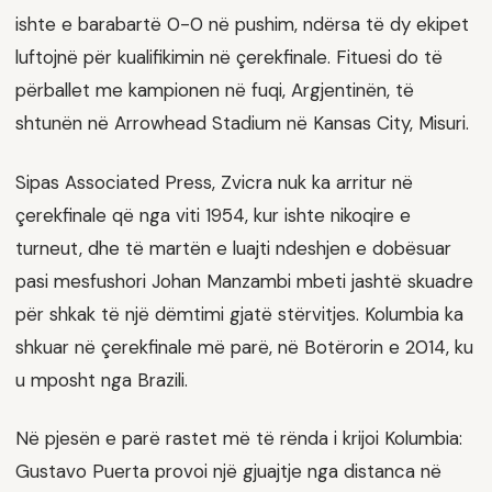
ishte e barabartë 0-0 në pushim, ndërsa të dy ekipet
luftojnë për kualifikimin në çerekfinale. Fituesi do të
përballet me kampionen në fuqi, Argjentinën, të
shtunën në Arrowhead Stadium në Kansas City, Misuri.
Sipas Associated Press, Zvicra nuk ka arritur në
çerekfinale që nga viti 1954, kur ishte nikoqire e
turneut, dhe të martën e luajti ndeshjen e dobësuar
pasi mesfushori Johan Manzambi mbeti jashtë skuadre
për shkak të një dëmtimi gjatë stërvitjes. Kolumbia ka
shkuar në çerekfinale më parë, në Botërorin e 2014, ku
u mposht nga Brazili.
Në pjesën e parë rastet më të rënda i krijoi Kolumbia:
Gustavo Puerta provoi një gjuajtje nga distanca në