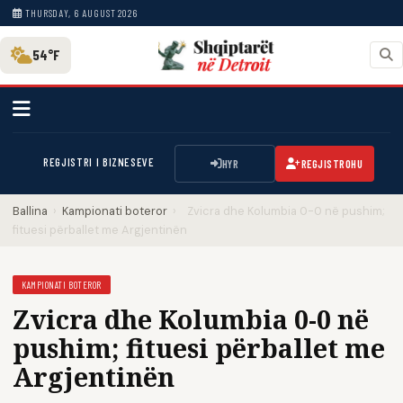
THURSDAY, 6 AUGUST 2026
54°F
REGJISTRI I BIZNESEVE
HYR
REGJISTROHU
Ballina
›
Kampionati boteror
›
Zvicra dhe Kolumbia 0-0 në pushim;
fituesi përballet me Argjentinën
KAMPIONATI BOTEROR
Zvicra dhe Kolumbia 0-0 në
pushim; fituesi përballet me
Argjentinën