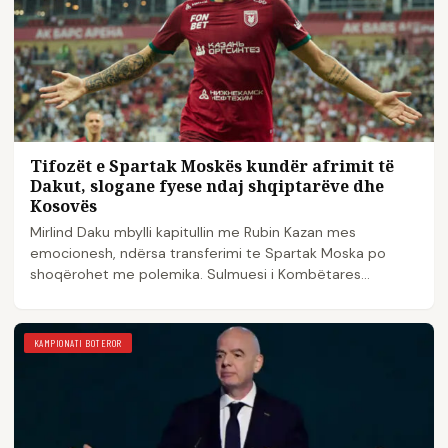
Tifozët e Spartak Moskës kundër afrimit të
Dakut, slogane fyese ndaj shqiptarëve dhe
Kosovës
Mirlind Daku mbylli kapitullin me Rubin Kazan mes
emocionesh, ndërsa transferimi te Spartak Moska po
shoqërohet me polemika. Sulmuesi i Kombëtares
shqiptare…
KAMPIONATI BOTEROR