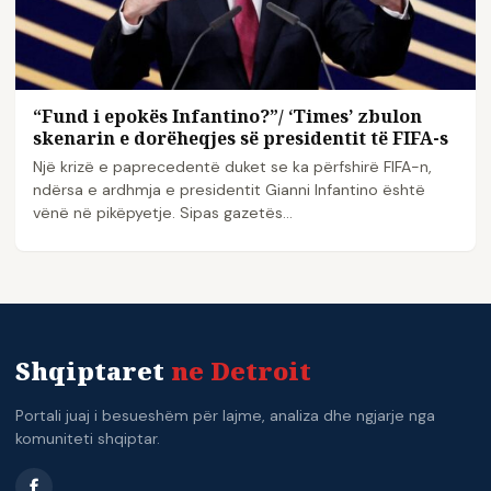
“Fund i epokës Infantino?”/ ‘Times’ zbulon
skenarin e dorëheqjes së presidentit të FIFA-s
Një krizë e paprecedentë duket se ka përfshirë FIFA-n,
ndërsa e ardhmja e presidentit Gianni Infantino është
vënë në pikëpyetje. Sipas gazetës…
Shqiptaret
ne Detroit
Portali juaj i besueshëm për lajme, analiza dhe ngjarje nga
komuniteti shqiptar.